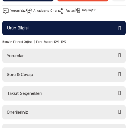
-2011)
Karşılaştır
Yorum Yaz
Arkadaşına Öner
Paylaş
2019)
Ürün Bilgisi
Benzin Filtresi Orjinal | Ford Escort 1991-1999
Yorumlar
Soru & Cevap
-2000)
Bu ürüne ilk yorumu siz yapın!
-2007)
Taksit Seçenekleri
Yorum Yaz
Ürün hakkında henüz soru sorulmamış.
-2015)
Önerileriniz
Soru Sor
Bu ürünün fiyat bilgisi, resim, ürün açıklamalarında ve diğer konularda