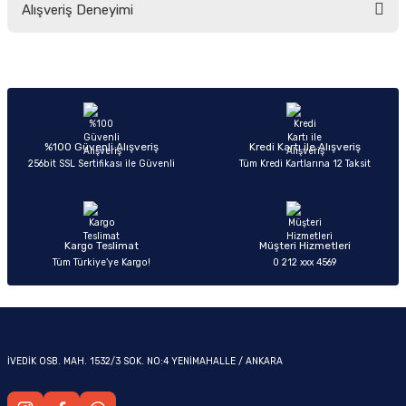
Alışveriş Deneyimi
yetersiz gördüğünüz noktaları öneri formunu kullanarak tarafımıza
iletebilirsiniz.
Görüş ve önerileriniz için teşekkür ederiz.
Sitemize ilk yorumu siz yapın!
Ürün resmi kalitesiz, bozuk veya görüntülenemiyor.
OM
Ürün açıklamasında eksik bilgiler bulunuyor.
Deneyimini Paylaş
Ürün bilgilerinde hatalar bulunuyor.
%100 Güvenli Alışveriş
Kredi Kartı ile Alışveriş
256bit SSL Sertifikası ile Güvenli
Tüm Kredi Kartlarına 12 Taksit
Ürün fiyatı diğer sitelerden daha pahalı.
Bu ürüne benzer farklı alternatifler olmalı.
Kargo Teslimat
Müşteri Hizmetleri
Tüm Türkiye’ye Kargo!
0 212 xxx 4569
Gönder
İVEDİK OSB. MAH. 1532/3 SOK. NO:4 YENİMAHALLE / ANKARA