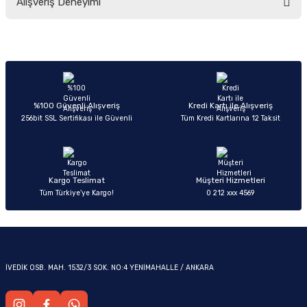
Alışveriş Deneyimi
yetersiz gördüğünüz noktaları öneri formunu kullanarak tarafımıza
iletebilirsiniz.
Görüş ve önerileriniz için teşekkür ederiz.
Sitemize ilk yorumu siz yapın!
Ürün resmi kalitesiz, bozuk veya görüntülenemiyor.
OM
Ürün açıklamasında eksik bilgiler bulunuyor.
Deneyimini Paylaş
Ürün bilgilerinde hatalar bulunuyor.
%100 Güvenli Alışveriş
Kredi Kartı ile Alışveriş
256bit SSL Sertifikası ile Güvenli
Tüm Kredi Kartlarına 12 Taksit
Ürün fiyatı diğer sitelerden daha pahalı.
Bu ürüne benzer farklı alternatifler olmalı.
Kargo Teslimat
Müşteri Hizmetleri
Tüm Türkiye’ye Kargo!
0 212 xxx 4569
Gönder
İVEDİK OSB. MAH. 1532/3 SOK. NO:4 YENİMAHALLE / ANKARA