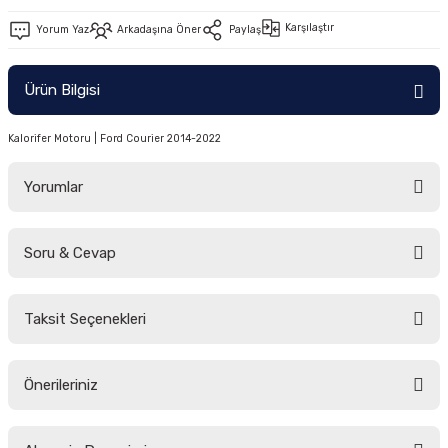
-2011)
Karşılaştır
Yorum Yaz
Arkadaşına Öner
Paylaş
2019)
Ürün Bilgisi
Kalorifer Motoru | Ford Courier 2014-2022
Yorumlar
Soru & Cevap
-2000)
Bu ürüne ilk yorumu siz yapın!
-2007)
Taksit Seçenekleri
Yorum Yaz
Ürün hakkında henüz soru sorulmamış.
-2015)
Önerileriniz
Soru Sor
Bu ürünün fiyat bilgisi, resim, ürün açıklamalarında ve diğer konularda