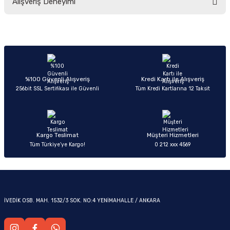
Alışveriş Deneyimi
yetersiz gördüğünüz noktaları öneri formunu kullanarak tarafımıza
iletebilirsiniz.
Görüş ve önerileriniz için teşekkür ederiz.
Sitemize ilk yorumu siz yapın!
Ürün resmi kalitesiz, bozuk veya görüntülenemiyor.
OM
Ürün açıklamasında eksik bilgiler bulunuyor.
Deneyimini Paylaş
Ürün bilgilerinde hatalar bulunuyor.
%100 Güvenli Alışveriş
Kredi Kartı ile Alışveriş
256bit SSL Sertifikası ile Güvenli
Tüm Kredi Kartlarına 12 Taksit
Ürün fiyatı diğer sitelerden daha pahalı.
Bu ürüne benzer farklı alternatifler olmalı.
Kargo Teslimat
Müşteri Hizmetleri
Tüm Türkiye’ye Kargo!
0 212 xxx 4569
Gönder
İVEDİK OSB. MAH. 1532/3 SOK. NO:4 YENİMAHALLE / ANKARA