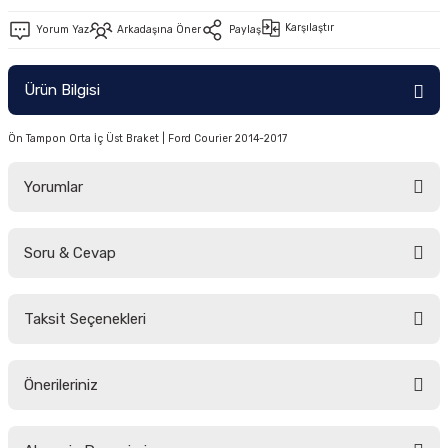
-2011)
Karşılaştır
Yorum Yaz
Arkadaşına Öner
Paylaş
2019)
Ürün Bilgisi
Ön Tampon Orta İç Üst Braket | Ford Courier 2014-2017
Yorumlar
Soru & Cevap
-2000)
Bu ürüne ilk yorumu siz yapın!
-2007)
Taksit Seçenekleri
Yorum Yaz
Ürün hakkında henüz soru sorulmamış.
-2015)
Önerileriniz
Soru Sor
Bu ürünün fiyat bilgisi, resim, ürün açıklamalarında ve diğer konularda