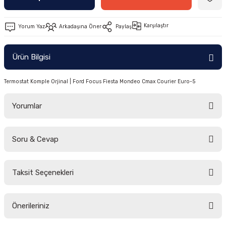
-2011)
Karşılaştır
Yorum Yaz
Arkadaşına Öner
Paylaş
2019)
Ürün Bilgisi
Termostat Komple Orjinal | Ford Focus Fiesta Mondeo Cmax Courier Euro-5
Yorumlar
-2000)
Soru & Cevap
Bu ürüne ilk yorumu siz yapın!
-2007)
Taksit Seçenekleri
Yorum Yaz
Ürün hakkında henüz soru sorulmamış.
-2015)
Önerileriniz
Soru Sor