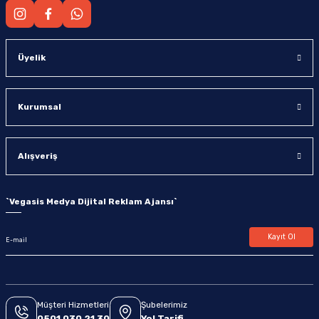
Üyelik
Kurumsal
Alışveriş
`
Vegasis Medya Dijital Reklam Ajansı
`
Kayıt Ol
Müşteri Hizmetleri
Şubelerimiz
0501 030 21 30
Yol Tarifi