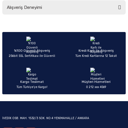
Bu ürünün fiyat bilgisi, resim, ürün açıklamalarında ve diğer konularda
Alışveriş Deneyimi
yetersiz gördüğünüz noktaları öneri formunu kullanarak tarafımıza
iletebilirsiniz.
Görüş ve önerileriniz için teşekkür ederiz.
Sitemize ilk yorumu siz yapın!
OM
Ürün resmi kalitesiz, bozuk veya görüntülenemiyor.
Ürün açıklamasında eksik bilgiler bulunuyor.
Deneyimini Paylaş
Ürün bilgilerinde hatalar bulunuyor.
%100 Güvenli Alışveriş
Kredi Kartı ile Alışveriş
256bit SSL Sertifikası ile Güvenli
Tüm Kredi Kartlarına 12 Taksit
Ürün fiyatı diğer sitelerden daha pahalı.
Bu ürüne benzer farklı alternatifler olmalı.
Kargo Teslimat
Müşteri Hizmetleri
Tüm Türkiye’ye Kargo!
0 212 xxx 4569
Gönder
İVEDİK OSB. MAH. 1532/3 SOK. NO:4 YENİMAHALLE / ANKARA