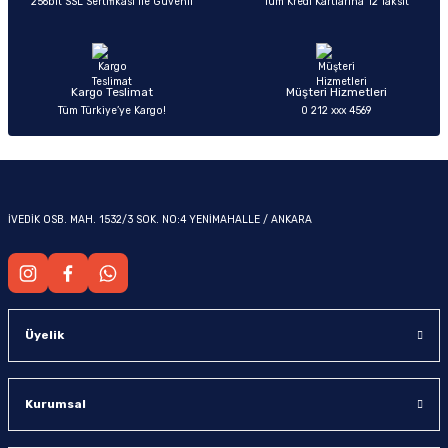
256bit SSL Sertifikası ile Güvenli
Tüm Kredi Kartlarına 12 Taksit
-2011)
2019)
Kargo Teslimat
Müşteri Hizmetleri
Tüm Türkiye’ye Kargo!
0 212 xxx 4569
İVEDİK OSB. MAH. 1532/3 SOK. NO:4 YENİMAHALLE / ANKARA
-2000)
-2007)
Üyelik
-2015)
Kurumsal