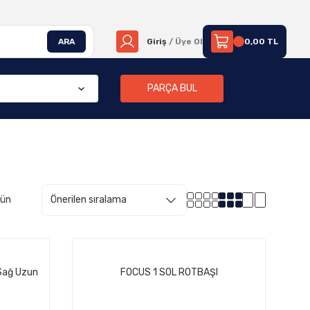
ARA
Giriş
/ Üye Ol
0,00 TL
PARÇA BUL
rün
Sağ Uzun
FOCUS 1 SOL ROTBAŞI