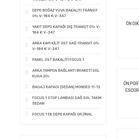
DEPO BOĞAZ YUVA BAKALITI TRANSIT
01> V-184 € V-347
ÖN DİK
YAKIT DEPO KAPAĞI DIŞ TRANSIT 01> V-
184 € V-347
ARKA KAPI KİLİT ÜST SAĞ TRANSIT 01>
V-184 € V-347
PANEL ÜST BAKALİTİ FOCUS 1
ARKA TAMPON BAĞLANTI BRAKETİ SOL
KUGA 20>
ÖN PORY
BAGAJ KAPAGI (SEDAN) MONDEO 11-13
ESCOR
FOCUS 1 STOP LAMBASI SAĞ SOL TAKIM
SEDAN
FOCUS 1 EK DEPO KAPAĞI ORJİNAL