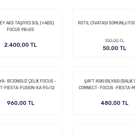
EY AKS TAŞIYICI SOL (+ABS)
ROTİL CİVATASI SOMUNLU FO
FOCUS 98>05
100,00 TL
2.400,00 TL
50,00 TL
A : BİJONSUZ ÇELİK FOCUS -
ŞAFT ASKI BİLYASI (BALIK 
T-FIESTA-FUSION-KA 95>12
CONNECT- FOCUS -FIESTA-
KUGA 98 >
960,00 TL
480,00 TL