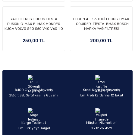
YAG FILTRESI FOCUS FIESTA
FORD 1.4 - 1.6 TDCİ FOCUS-CMAX
FUSION C-MAX B-MAX MONDEO
-COUIRER-FİESTA-BMAX BOSCH
KUGA VOLVO S40 S60 V40 V60 1.0
MARKA YAĞ FİLTRESİ
1.25 1.4 1.5 1.6 ZETEC TI VCT
OM
ECOBOOST 95- BENZİNLİ
250,00 TL
200,00 TL
MODELLER İÇİN KISA TİP FİLTRE
(BOSCH MARKA)
%100 Güvenli Alışveriş
Kredi Kartı ile Alışveriş
256bit SSL Sertifikası ile Güvenli
Tüm Kredi Kartlarına 12 Taksit
Kargo Teslimat
Müşteri Hizmetleri
Tüm Türkiye’ye Kargo!
0 212 xxx 4569