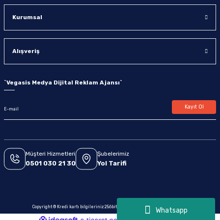
Kurumsal
Alışveriş
`
Vegasis Medya Dijital Reklam Ajansı
`
Kayıt Ol
Müşteri Hizmetleri
Şubelerimiz
0501 030 21 30
Yol Tarifi
Copyright © Kredi kartı bilgileriniz 256bit SSL sertifikası ile korunmaktadır.
Whatsapp
ideasoft
ile