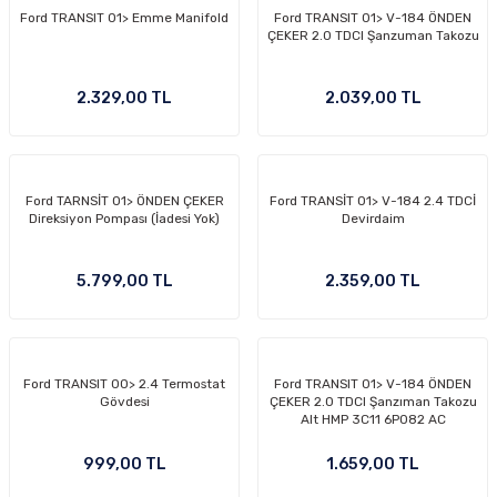
Ford TRANSIT 01> Emme Manifold
Ford TRANSIT 01> V-184 ÖNDEN
-2011)
ÇEKER 2.0 TDCI Şanzuman Takozu
2019)
2.329,00 TL
2.039,00 TL
Ford TARNSİT 01> ÖNDEN ÇEKER
Ford TRANSİT 01> V-184 2.4 TDCİ
Direksiyon Pompası (İadesi Yok)
Devirdaim
5.799,00 TL
2.359,00 TL
-2000)
-2007)
Ford TRANSIT 00> 2.4 Termostat
Ford TRANSIT 01> V-184 ÖNDEN
Gövdesi
ÇEKER 2.0 TDCI Şanzıman Takozu
-2015)
Alt HMP 3C11 6P082 AC
999,00 TL
1.659,00 TL