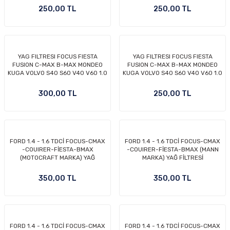
ECOBOOST 95- BENZİNLİ
ECOBOOST 95- BENZİNLİ
250,00 TL
250,00 TL
MODELLER İÇİN KISA TİP FİLTRE
MODELLER İÇİN KISA TİP FİLTRE
(UFİ MARKA)
(FILTRON MARKA)
YAG FILTRESI FOCUS FIESTA
YAG FILTRESI FOCUS FIESTA
FUSION C-MAX B-MAX MONDEO
FUSION C-MAX B-MAX MONDEO
KUGA VOLVO S40 S60 V40 V60 1.0
KUGA VOLVO S40 S60 V40 V60 1.0
1.25 1.4 1.5 1.6 ZETEC TI VCT
1.25 1.4 1.5 1.6 ZETEC TI VCT
ECOBOOST 95- BENZİNLİ
ECOBOOST 95- BENZİNLİ
300,00 TL
250,00 TL
MODELLER İÇİN KISA TİP FİLTRE
MODELLER İÇİN KISA TİP FİLTRE
(MANN MARKA)
(BOSCH MARKA)
FORD 1.4 - 1.6 TDCİ FOCUS-CMAX
FORD 1.4 - 1.6 TDCİ FOCUS-CMAX
-COUIRER-FİESTA-BMAX
-COUIRER-FİESTA-BMAX (MANN
(MOTOCRAFT MARKA) YAĞ
MARKA) YAĞ FİLTRESİ
FİLTRESİ
350,00 TL
350,00 TL
FORD 1.4 - 1.6 TDCİ FOCUS-CMAX
FORD 1.4 - 1.6 TDCİ FOCUS-CMAX