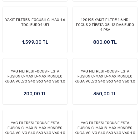
YAKIT FILTRESI FOCUS II C-MAX 1.6
190195 YAKIT FİLTRE 1.6 HDİ
TDCİ EURO4 UFI
FOCUS 2 FİESTA 08-12 DV6 EURO
4 PSA
OM
1.599,00 TL
800,00 TL
YAG FILTRESI FOCUS FIESTA
YAG FILTRESI FOCUS FIESTA
FUSION C-MAX B-MAX MONDEO
FUSION C-MAX B-MAX MONDEO
KUGA VOLVO S40 S60 V40 V60 1.0
KUGA VOLVO S40 S60 V40 V60 1.0
1.25 1.4 1.5 1.6 ZETEC TI VCT
1.25 1.4 1.5 1.6 ZETEC TI VCT
ECOBOOST 95- BENZİNLİ
ECOBOOST 95- BENZİNLİ
200,00 TL
350,00 TL
MODELLER İÇİN KISA TİP FİLTRE
MODELLER İÇİN KISA TİP FİLTRE
(BSG MARKA)
(ORJİNAL MARKA)
YAG FILTRESI FOCUS FIESTA
YAG FILTRESI FOCUS FIESTA
FUSION C-MAX B-MAX MONDEO
FUSION C-MAX B-MAX MONDEO
KUGA VOLVO S40 S60 V40 V60 1.0
KUGA VOLVO S40 S60 V40 V60 1.0
1.25 1.4 1.5 1.6 ZETEC TI VCT
1.25 1.4 1.5 1.6 ZETEC TI VCT