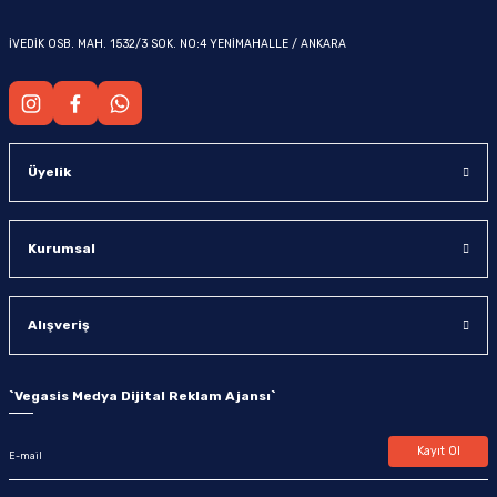
İVEDİK OSB. MAH. 1532/3 SOK. NO:4 YENİMAHALLE / ANKARA
OM
Üyelik
Kurumsal
Alışveriş
`
Vegasis Medya Dijital Reklam Ajansı
`
Kayıt Ol