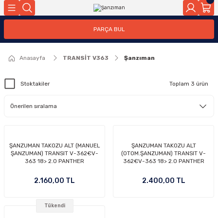
Geri Dön
Geri Dön
Geri Dön
Geri Dön
Geri Dön
Geri Dön
Geri Dön
Geri Dön
Geri Dön
Geri Dön
Geri Dön
Geri Dön
Geri Dön
Geri Dön
Geri Dön
Geri Dön
Geri Dön
Geri Dön
Geri Dön
Geri Dön
Geri Dön
Geri Dön
Geri Dön
Geri Dön
Geri Dön
Geri Dön
Geri Dön
PARÇA BUL
ri
998-2004)
005-2011)
11-2019)
019-2014)
93-2000)
01-2007)
07-2015)
15-)
stom
4
47
363
Anasayfa
TRANSİT V363
Şanzıman
Seti
Stoktakiler
Toplam 3 ürün
a
a
a
 Takım
a
a
a
M
a
a
ŞANZUMAN TAKOZU ALT (MANUEL
ŞANZUMAN TAKOZU ALT
ŞANZUMAN) TRANSIT V-362€V-
(OTOM.ŞANZUMAN) TRANSIT V-
a
a
a
a
a
a
363 18> 2.0 PANTHER
362€V-363 18> 2.0 PANTHER
2.160,00 TL
2.400,00 TL
a
m
IM
Tükendi