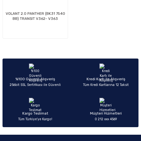
-2011)
VOLANT 2.0 PANTHER (BK31 7540
BB) TRANSIT V362- V363
2019)
%100 Güvenli Alışveriş
Kredi Kartı ile Alışveriş
-2000)
256bit SSL Sertifikası ile Güvenli
Tüm Kredi Kartlarına 12 Taksit
-2007)
Kargo Teslimat
Müşteri Hizmetleri
-2015)
Tüm Türkiye’ye Kargo!
0 212 xxx 4569