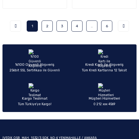
1
2
3
4
..
6
%100 Güvenli Alışveriş
Kredi Kartı ile Alışveriş
256bit SSL Sertifikası ile Güvenli
Tüm Kredi Kartlarına 12 Taksit
Kargo Teslimat
Müşteri Hizmetleri
Tüm Türkiye’ye Kargo!
0 212 xxx 4569
İVEDİK OSB. MAH. 1532/3 SOK. NO:4 YENİMAHALLE / ANKARA