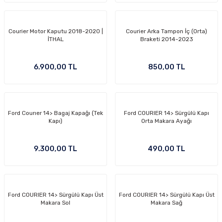
Courier Motor Kaputu 2018-2020 |
Courier Arka Tampon İç (Orta)
İTHAL
Braketi 2014-2023
OM
6.900,00 TL
850,00 TL
Ford Courıer 14> Bagaj Kapağı (Tek
Ford COURIER 14> Sürgülü Kapı
Kapı)
Orta Makara Ayağı
9.300,00 TL
490,00 TL
Ford COURIER 14> Sürgülü Kapı Üst
Ford COURIER 14> Sürgülü Kapı Üst
Makara Sol
Makara Sağ