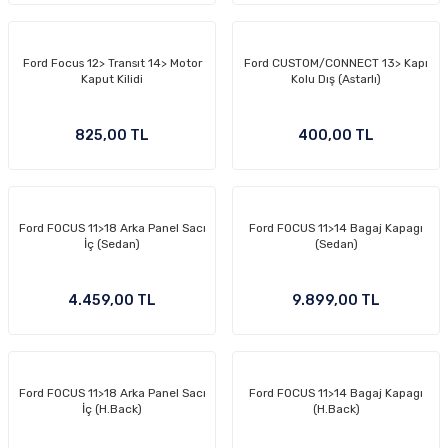
Ford Focus 12> Transıt 14> Motor
Ford CUSTOM/CONNECT 13> Kapı
Kaput Kilidi
Kolu Dış (Astarlı)
OM
825,00 TL
400,00 TL
Ford FOCUS 11>18 Arka Panel Sacı
Ford FOCUS 11>14 Bagaj Kapagı
İç (Sedan)
(Sedan)
4.459,00 TL
9.899,00 TL
Ford FOCUS 11>18 Arka Panel Sacı
Ford FOCUS 11>14 Bagaj Kapagı
İç (H.Back)
(H.Back)