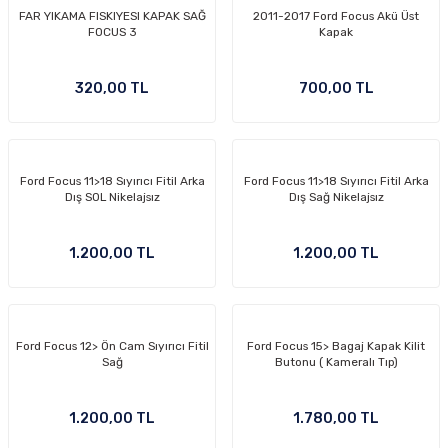
FAR YIKAMA FISKIYESI KAPAK SAĞ
2011-2017 Ford Focus Akü Üst
-2011)
FOCUS 3
Kapak
2019)
320,00 TL
700,00 TL
Ford Focus 11>18 Sıyırıcı Fitil Arka
Ford Focus 11>18 Sıyırıcı Fitil Arka
Dış SOL Nikelajsız
Dış Sağ Nikelajsız
1.200,00 TL
1.200,00 TL
-2000)
-2007)
Ford Focus 12> Ön Cam Sıyırıcı Fitil
Ford Focus 15> Bagaj Kapak Kilit
Sağ
Butonu ( Kameralı Tıp)
-2015)
1.200,00 TL
1.780,00 TL