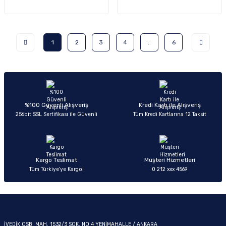
1
2
3
4
..
6
%100 Güvenli Alışveriş
Kredi Kartı ile Alışveriş
256bit SSL Sertifikası ile Güvenli
Tüm Kredi Kartlarına 12 Taksit
Kargo Teslimat
Müşteri Hizmetleri
Tüm Türkiye’ye Kargo!
0 212 xxx 4569
İVEDİK OSB. MAH. 1532/3 SOK. NO:4 YENİMAHALLE / ANKARA