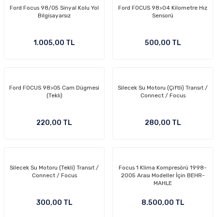
Ford Focus 98/05 Sinyal Kolu Yol
Ford FOCUS 98>04 Kilometre Hız
-2011)
Bilgisayarsız
Sensorü
2019)
1.005,00 TL
500,00 TL
Ford FOCUS 98>05 Cam Dügmesi
Silecek Su Motoru (Çiftli) Transıt /
(Teklı)
Connect / Focus
220,00 TL
280,00 TL
-2000)
-2007)
Silecek Su Motoru (Tekli) Transıt /
Focus 1 Klima Kompresörü 1998-
Connect / Focus
2005 Arası Modeller İçin BEHR-
-2015)
MAHLE
300,00 TL
8.500,00 TL