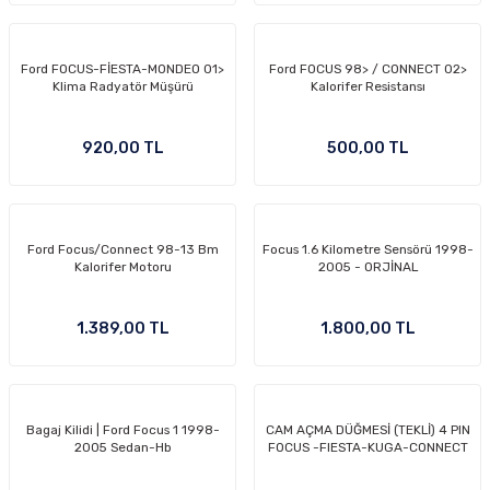
Ford FOCUS-FİESTA-MONDEO 01>
Ford FOCUS 98> / CONNECT 02>
Klima Radyatör Müşürü
Kalorifer Resistansı
OM
920,00 TL
500,00 TL
Ford Focus/Connect 98-13 Bm
Focus 1.6 Kilometre Sensörü 1998-
Kalorifer Motoru
2005 - ORJİNAL
1.389,00 TL
1.800,00 TL
Bagaj Kilidi | Ford Focus 1 1998-
CAM AÇMA DÜĞMESİ (TEKLİ) 4 PIN
2005 Sedan-Hb
FOCUS -FIESTA-KUGA-CONNECT