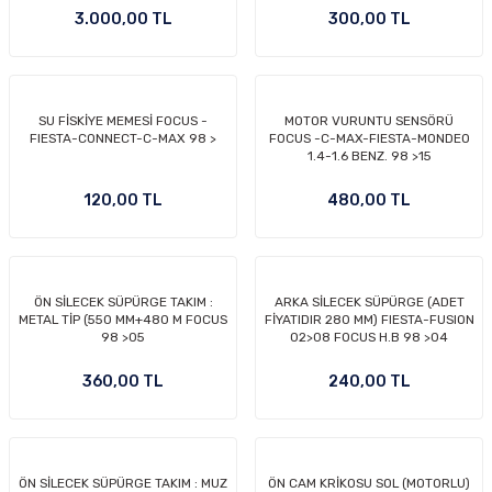
3.000,00 TL
300,00 TL
SU FİSKİYE MEMESİ FOCUS -
MOTOR VURUNTU SENSÖRÜ
FIESTA-CONNECT-C-MAX 98 >
FOCUS -C-MAX-FIESTA-MONDEO
1.4-1.6 BENZ. 98 >15
120,00 TL
480,00 TL
ÖN SİLECEK SÜPÜRGE TAKIM :
ARKA SİLECEK SÜPÜRGE (ADET
METAL TİP (550 MM+480 M FOCUS
FİYATIDIR 280 MM) FIESTA-FUSION
98 >05
02>08 FOCUS H.B 98 >04
360,00 TL
240,00 TL
ÖN SİLECEK SÜPÜRGE TAKIM : MUZ
ÖN CAM KRİKOSU SOL (MOTORLU)