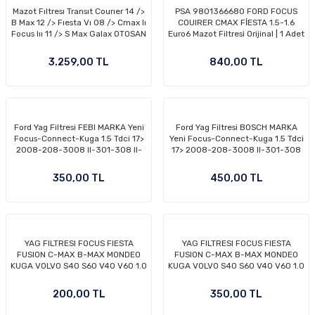
Mazot Fıltresı Transıt Courıer 14 />
PSA 9801366680 FORD FOCUS
-2011)
B Max 12 /> Fıesta Vı 08 /> Cmax Iı
COUIRER CMAX FİESTA 1.5-1.6
Focus Iıı 11 /> S Max Galax OTOSAN
Euro6 Mazot Filtresi Orijinal | 1 Adet
KOMPLE
2019)
3.259,00 TL
840,00 TL
Ford Yag Filtresi FEBI MARKA Yeni
Ford Yag Filtresi BOSCH MARKA
Focus-Connect-Kuga 1.5 Tdci 17>
Yeni Focus-Connect-Kuga 1.5 Tdci
2008-208-3008 II-301-308 II-
17> 2008-208-3008 II-301-308
5008 II-508-Expert-Par -
II-5008 II-508-Expert-Par -
350,00 TL
450,00 TL
-2000)
-2007)
YAG FILTRESI FOCUS FIESTA
YAG FILTRESI FOCUS FIESTA
FUSION C-MAX B-MAX MONDEO
FUSION C-MAX B-MAX MONDEO
-2015)
KUGA VOLVO S40 S60 V40 V60 1.0
KUGA VOLVO S40 S60 V40 V60 1.0
1.25 1.4 1.5 1.6 ZETEC TI VCT
1.25 1.4 1.5 1.6 ZETEC TI VCT
ECOBOOST 95- BENZİNLİ
ECOBOOST 95- BENZİNLİ
200,00 TL
350,00 TL
MODELLER İÇİN KISA TİP FİLTRE
MODELLER İÇİN KISA TİP FİLTRE
(BSG MARKA)
(ORJİNAL MARKA)