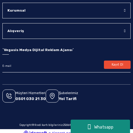
Kurumsal
Alışveriş
`
Vegasis Medya Dijital Reklam Ajansı
`
Kayıt Ol
Müşteri Hizmetleri
Şubelerimiz
0501 030 21 30
Yol Tarifi
Copyright © Kredi kartı bilgileriniz 256bit SSL sertifikası ile korunmaktadır.
Whatsapp
ideasoft
ile