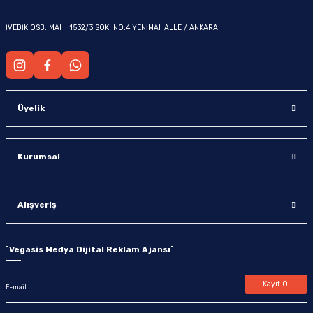
İVEDİK OSB. MAH. 1532/3 SOK. NO:4 YENİMAHALLE / ANKARA
OM
Üyelik
Kurumsal
Alışveriş
`
Vegasis Medya Dijital Reklam Ajansı
`
Kayıt Ol