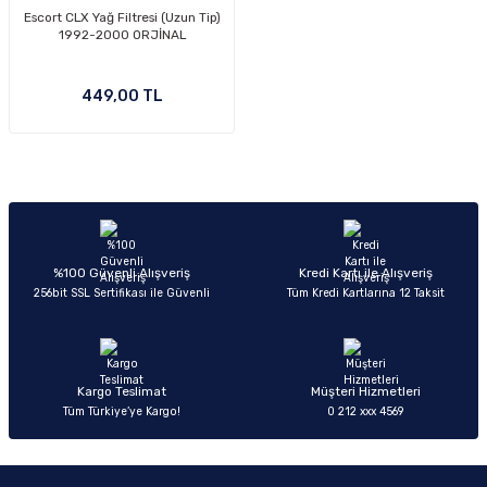
Escort CLX Yağ Filtresi (Uzun Tip)
-2011)
1992-2000 ORJİNAL
2019)
449,00 TL
%100 Güvenli Alışveriş
Kredi Kartı ile Alışveriş
-2000)
256bit SSL Sertifikası ile Güvenli
Tüm Kredi Kartlarına 12 Taksit
-2007)
Kargo Teslimat
Müşteri Hizmetleri
-2015)
Tüm Türkiye’ye Kargo!
0 212 xxx 4569