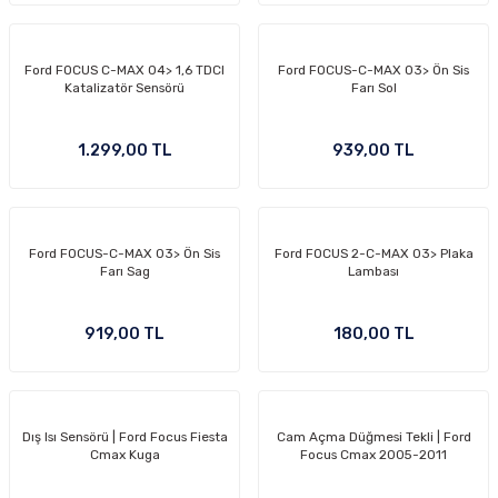
Ford FOCUS C-MAX 04> 1,6 TDCI
Ford FOCUS-C-MAX 03> Ön Sis
Katalizatör Sensörü
Farı Sol
OM
1.299,00 TL
939,00 TL
Ford FOCUS-C-MAX 03> Ön Sis
Ford FOCUS 2-C-MAX 03> Plaka
Farı Sag
Lambası
919,00 TL
180,00 TL
Dış Isı Sensörü | Ford Focus Fiesta
Cam Açma Düğmesi Tekli | Ford
Cmax Kuga
Focus Cmax 2005-2011