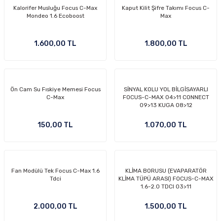
Kalorifer Musluğu Focus C-Max
Kaput Kilit Şifre Takımı Focus C-
-2011)
Mondeo 1.6 Ecoboost
Max
2019)
1.600,00 TL
1.800,00 TL
Ön Cam Su Fıskiye Memesi Focus
SİNYAL KOLU YOL BİLGİSAYARLI
C-Max
FOCUS-C-MAX 04>11 CONNECT
09>13 KUGA 08>12
150,00 TL
1.070,00 TL
-2000)
-2007)
Fan Modülü Tek Focus C-Max 1.6
KLİMA BORUSU (EVAPARATÖR
Tdci
KLİMA TÜPÜ ARASI) FOCUS-C-MAX
-2015)
1.6-2.0 TDCI 03>11
2.000,00 TL
1.500,00 TL