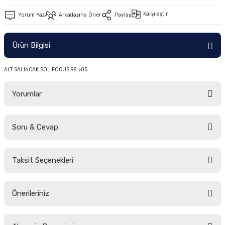
-2011)
Karşılaştır
Yorum Yaz
Arkadaşına Öner
Paylaş
2019)
Ürün Bilgisi
ALT SALINCAK SOL FOCUS 98 >05
Yorumlar
Soru & Cevap
-2000)
Bu ürüne ilk yorumu siz yapın!
-2007)
Taksit Seçenekleri
Yorum Yaz
Ürün hakkında henüz soru sorulmamış.
-2015)
Önerileriniz
Soru Sor
Bu ürünün fiyat bilgisi, resim, ürün açıklamalarında ve diğer konularda