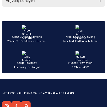
Alışveriş Deneyimi
yetersiz gördüğünüz noktaları öneri formunu kullanarak tarafımıza
iletebilirsiniz.
Görüş ve önerileriniz için teşekkür ederiz.
Sitemize ilk yorumu siz yapın!
Ürün resmi kalitesiz, bozuk veya görüntülenemiyor.
OM
Ürün açıklamasında eksik bilgiler bulunuyor.
Deneyimini Paylaş
Ürün bilgilerinde hatalar bulunuyor.
%100 Güvenli Alışveriş
Kredi Kartı ile Alışveriş
256bit SSL Sertifikası ile Güvenli
Tüm Kredi Kartlarına 12 Taksit
Ürün fiyatı diğer sitelerden daha pahalı.
Bu ürüne benzer farklı alternatifler olmalı.
Kargo Teslimat
Müşteri Hizmetleri
Tüm Türkiye’ye Kargo!
0 212 xxx 4569
Gönder
İVEDİK OSB. MAH. 1532/3 SOK. NO:4 YENİMAHALLE / ANKARA