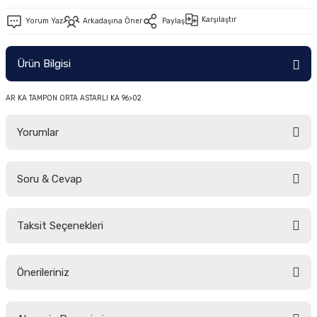
-2011)
Karşılaştır
Yorum Yaz
Arkadaşına Öner
Paylaş
2019)
Ürün Bilgisi
AR KA TAMPON ORTA ASTARLI KA 96>02
Yorumlar
Soru & Cevap
-2000)
Bu ürüne ilk yorumu siz yapın!
-2007)
Taksit Seçenekleri
Yorum Yaz
Ürün hakkında henüz soru sorulmamış.
-2015)
Önerileriniz
Soru Sor
Bu ürünün fiyat bilgisi, resim, ürün açıklamalarında ve diğer konularda