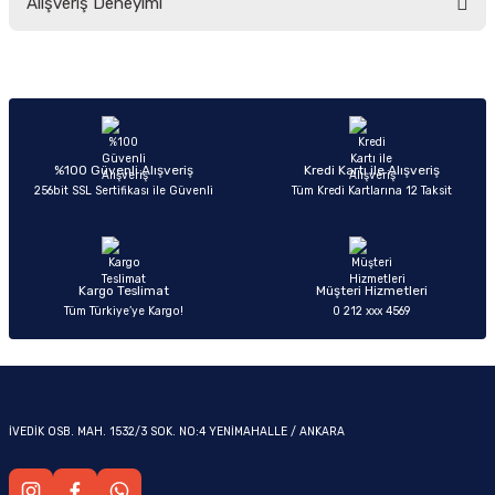
Alışveriş Deneyimi
yetersiz gördüğünüz noktaları öneri formunu kullanarak tarafımıza
iletebilirsiniz.
Görüş ve önerileriniz için teşekkür ederiz.
Sitemize ilk yorumu siz yapın!
Ürün resmi kalitesiz, bozuk veya görüntülenemiyor.
OM
Ürün açıklamasında eksik bilgiler bulunuyor.
Deneyimini Paylaş
Ürün bilgilerinde hatalar bulunuyor.
%100 Güvenli Alışveriş
Kredi Kartı ile Alışveriş
256bit SSL Sertifikası ile Güvenli
Tüm Kredi Kartlarına 12 Taksit
Ürün fiyatı diğer sitelerden daha pahalı.
Bu ürüne benzer farklı alternatifler olmalı.
Kargo Teslimat
Müşteri Hizmetleri
Tüm Türkiye’ye Kargo!
0 212 xxx 4569
Gönder
İVEDİK OSB. MAH. 1532/3 SOK. NO:4 YENİMAHALLE / ANKARA