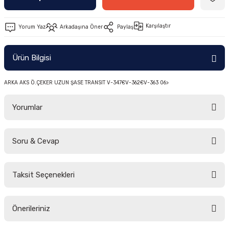
-2011)
Karşılaştır
Yorum Yaz
Arkadaşına Öner
Paylaş
2019)
Ürün Bilgisi
ARKA AKS Ö.ÇEKER UZUN ŞASE TRANSIT V-347€V-362€V-363 06>
Yorumlar
-2000)
Soru & Cevap
Bu ürüne ilk yorumu siz yapın!
-2007)
Taksit Seçenekleri
Yorum Yaz
Ürün hakkında henüz soru sorulmamış.
-2015)
Önerileriniz
Soru Sor