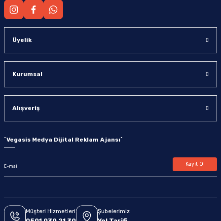
Üyelik
Kurumsal
Alışveriş
`
Vegasis Medya Dijital Reklam Ajansı
`
Kayıt Ol
Müşteri Hizmetleri
Şubelerimiz
0501 030 21 30
Yol Tarifi