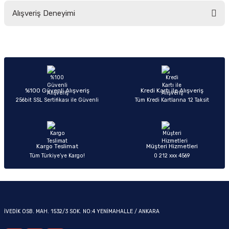
Bu ürünün fiyat bilgisi, resim, ürün açıklamalarında ve diğer konularda
Alışveriş Deneyimi
yetersiz gördüğünüz noktaları öneri formunu kullanarak tarafımıza
iletebilirsiniz.
Görüş ve önerileriniz için teşekkür ederiz.
Sitemize ilk yorumu siz yapın!
OM
Ürün resmi kalitesiz, bozuk veya görüntülenemiyor.
Ürün açıklamasında eksik bilgiler bulunuyor.
Deneyimini Paylaş
Ürün bilgilerinde hatalar bulunuyor.
%100 Güvenli Alışveriş
Kredi Kartı ile Alışveriş
256bit SSL Sertifikası ile Güvenli
Tüm Kredi Kartlarına 12 Taksit
Ürün fiyatı diğer sitelerden daha pahalı.
Bu ürüne benzer farklı alternatifler olmalı.
Kargo Teslimat
Müşteri Hizmetleri
Tüm Türkiye’ye Kargo!
0 212 xxx 4569
Gönder
İVEDİK OSB. MAH. 1532/3 SOK. NO:4 YENİMAHALLE / ANKARA