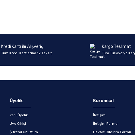
onularda yetersiz gördüğünüz noktaları öneri formunu kullanarak tarafımıza 
Ürün hakkında henüz soru sorulmamış.
Bu ürüne ilk yorumu siz yapın!
Sitemize ilk yorumu siz yapın!
Deneyimini Paylaş
Yorum Yaz
Soru Sor
Kredi Kartı ile Alışveriş
Kargo Teslimat
Tüm Kredi Kartlarına 12 Taksit
Tüm Türkiye’ye Kar
Gönder
Üyelik
Kurumsal
Yeni Üyelik
İletişim
Üye Girişi
İletişim Formu
Şifremi Unuttum
Havale Bildirim Formu