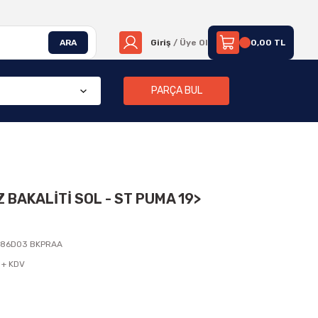
ARA
Giriş
/ Üye Ol
0,00 TL
PARÇA BUL
BAKALİTİ SOL - ST PUMA 19>
286D03 BKPRAA
 + KDV