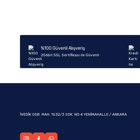
Bu ürünün fiyat bilgisi, resim, ürün açıklamalarında ve diğer k
Görüş ve önerileriniz için teşekkür ederiz.
Ürün resmi kalitesiz, bozuk veya görüntülenemiyor.
Ürün açıklamasında eksik bilgiler bulunuyor.
Ürün bilgilerinde hatalar bulunuyor.
%100 Güvenli Alışveriş
Ürün fiyatı diğer sitelerden daha pahalı.
256bit SSL Sertifikası ile Güvenli
Bu ürüne benzer farklı alternatifler olmalı.
İVEDİK OSB. MAH. 1532/3 SOK. NO:4 YENİMAHALLE / ANKARA