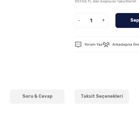
307,06 TL den başlayan taksitlerle!
-
+
Sep
Yorum Yaz
Arkadaşına Ön
Soru & Cevap
Taksit Seçenekleri