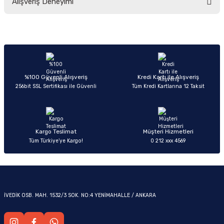
Alışveriş Deneyimi
yetersiz gördüğünüz noktaları öneri formunu kullanarak tarafımıza
iletebilirsiniz.
Görüş ve önerileriniz için teşekkür ederiz.
Sitemize ilk yorumu siz yapın!
Ürün resmi kalitesiz, bozuk veya görüntülenemiyor.
OM
Ürün açıklamasında eksik bilgiler bulunuyor.
Deneyimini Paylaş
Ürün bilgilerinde hatalar bulunuyor.
%100 Güvenli Alışveriş
Kredi Kartı ile Alışveriş
256bit SSL Sertifikası ile Güvenli
Tüm Kredi Kartlarına 12 Taksit
Ürün fiyatı diğer sitelerden daha pahalı.
Bu ürüne benzer farklı alternatifler olmalı.
Kargo Teslimat
Müşteri Hizmetleri
Tüm Türkiye’ye Kargo!
0 212 xxx 4569
Gönder
İVEDİK OSB. MAH. 1532/3 SOK. NO:4 YENİMAHALLE / ANKARA