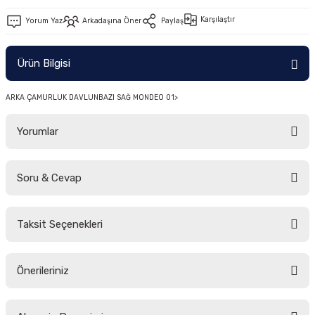
-2011)
Karşılaştır
Yorum Yaz
Arkadaşına Öner
Paylaş
2019)
Ürün Bilgisi
ARKA ÇAMURLUK DAVLUNBAZI SAĞ MONDEO 01>
Yorumlar
Soru & Cevap
-2000)
Bu ürüne ilk yorumu siz yapın!
-2007)
Taksit Seçenekleri
Yorum Yaz
Ürün hakkında henüz soru sorulmamış.
-2015)
Önerileriniz
Soru Sor
Bu ürünün fiyat bilgisi, resim, ürün açıklamalarında ve diğer konularda