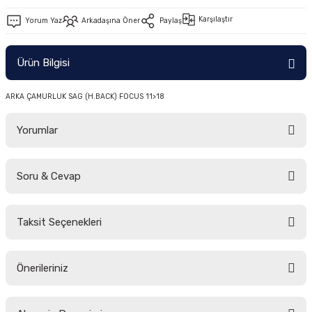
-2011)
Karşılaştır
Yorum Yaz
Arkadaşına Öner
Paylaş
2019)
Ürün Bilgisi
ARKA ÇAMURLUK SAG (H.BACK) FOCUS 11>18
Yorumlar
Soru & Cevap
-2000)
Bu ürüne ilk yorumu siz yapın!
-2007)
Taksit Seçenekleri
Yorum Yaz
Ürün hakkında henüz soru sorulmamış.
-2015)
Önerileriniz
Soru Sor
Bu ürünün fiyat bilgisi, resim, ürün açıklamalarında ve diğer konularda