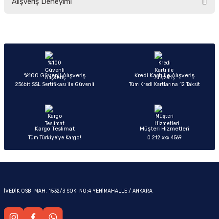
Alışveriş Deneyimi
yetersiz gördüğünüz noktaları öneri formunu kullanarak tarafımıza
iletebilirsiniz.
Görüş ve önerileriniz için teşekkür ederiz.
Sitemize ilk yorumu siz yapın!
Ürün resmi kalitesiz, bozuk veya görüntülenemiyor.
OM
Ürün açıklamasında eksik bilgiler bulunuyor.
Deneyimini Paylaş
Ürün bilgilerinde hatalar bulunuyor.
%100 Güvenli Alışveriş
Kredi Kartı ile Alışveriş
256bit SSL Sertifikası ile Güvenli
Tüm Kredi Kartlarına 12 Taksit
Ürün fiyatı diğer sitelerden daha pahalı.
Bu ürüne benzer farklı alternatifler olmalı.
Kargo Teslimat
Müşteri Hizmetleri
Tüm Türkiye’ye Kargo!
0 212 xxx 4569
Gönder
İVEDİK OSB. MAH. 1532/3 SOK. NO:4 YENİMAHALLE / ANKARA