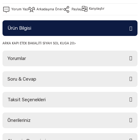
-2011)
Karşılaştır
Yorum Yaz
Arkadaşına Öner
Paylaş
2019)
Ürün Bilgisi
ARKA KAPI ETEK BAKALİTİ SİYAH SOL KUGA 20>
Yorumlar
Soru & Cevap
-2000)
Bu ürüne ilk yorumu siz yapın!
-2007)
Taksit Seçenekleri
Yorum Yaz
Ürün hakkında henüz soru sorulmamış.
-2015)
Önerileriniz
Soru Sor
Bu ürünün fiyat bilgisi, resim, ürün açıklamalarında ve diğer konularda