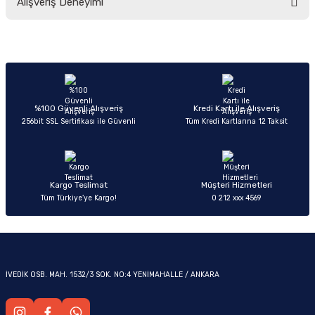
Alışveriş Deneyimi
yetersiz gördüğünüz noktaları öneri formunu kullanarak tarafımıza
iletebilirsiniz.
Görüş ve önerileriniz için teşekkür ederiz.
Sitemize ilk yorumu siz yapın!
Ürün resmi kalitesiz, bozuk veya görüntülenemiyor.
OM
Ürün açıklamasında eksik bilgiler bulunuyor.
Deneyimini Paylaş
Ürün bilgilerinde hatalar bulunuyor.
%100 Güvenli Alışveriş
Kredi Kartı ile Alışveriş
256bit SSL Sertifikası ile Güvenli
Tüm Kredi Kartlarına 12 Taksit
Ürün fiyatı diğer sitelerden daha pahalı.
Bu ürüne benzer farklı alternatifler olmalı.
Kargo Teslimat
Müşteri Hizmetleri
Tüm Türkiye’ye Kargo!
0 212 xxx 4569
Gönder
İVEDİK OSB. MAH. 1532/3 SOK. NO:4 YENİMAHALLE / ANKARA