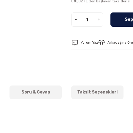
818,82 TL den başlayan taksitlerle!
-
+
Sep
Yorum Yaz
Arkadaşına Ön
Soru & Cevap
Taksit Seçenekleri