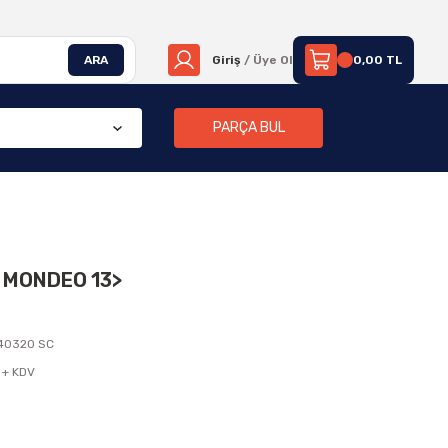
ARA
Giriş
/ Üye Ol
0,00 TL
PARÇA BUL
 MONDEO 13>
40320 SC
 + KDV