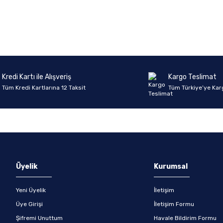
onularda yetersiz gördüğünüz noktaları öneri formunu kullanarak tarafımıza 
Ürün hakkında henüz soru sorulmamış.
Bu ürüne ilk yorumu siz yapın!
Sitemize ilk yorumu siz yapın!
Deneyimini Paylaş
Yorum Yaz
Soru Sor
Kredi Kartı ile Alışveriş
Kargo Teslimat
Tüm Kredi Kartlarına 12 Taksit
Tüm Türkiye’ye Kar
Gönder
Üyelik
Kurumsal
Yeni Üyelik
İletişim
Üye Girişi
İletişim Formu
Şifremi Unuttum
Havale Bildirim Formu