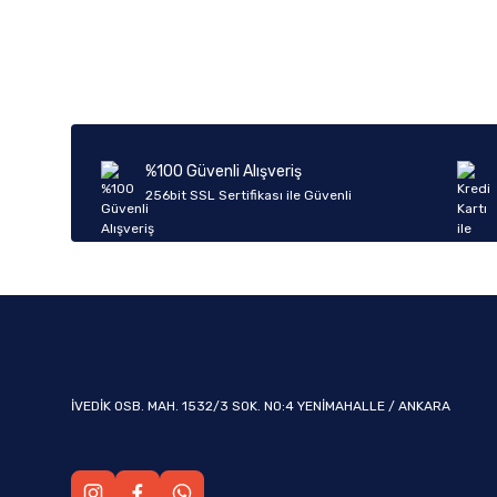
Bu ürünün fiyat bilgisi, resim, ürün açıklamalarında ve diğer k
Görüş ve önerileriniz için teşekkür ederiz.
Ürün resmi kalitesiz, bozuk veya görüntülenemiyor.
Ürün açıklamasında eksik bilgiler bulunuyor.
Ürün bilgilerinde hatalar bulunuyor.
%100 Güvenli Alışveriş
Ürün fiyatı diğer sitelerden daha pahalı.
256bit SSL Sertifikası ile Güvenli
Bu ürüne benzer farklı alternatifler olmalı.
İVEDİK OSB. MAH. 1532/3 SOK. NO:4 YENİMAHALLE / ANKARA