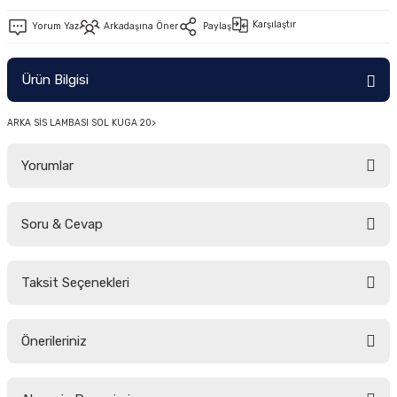
-2011)
Karşılaştır
Yorum Yaz
Arkadaşına Öner
Paylaş
2019)
Ürün Bilgisi
ARKA SİS LAMBASI SOL KUGA 20>
Yorumlar
Soru & Cevap
-2000)
Bu ürüne ilk yorumu siz yapın!
-2007)
Taksit Seçenekleri
Yorum Yaz
Ürün hakkında henüz soru sorulmamış.
-2015)
Önerileriniz
Soru Sor
Bu ürünün fiyat bilgisi, resim, ürün açıklamalarında ve diğer konularda