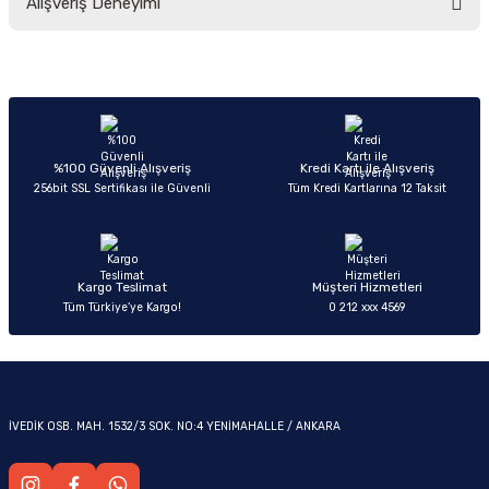
Alışveriş Deneyimi
yetersiz gördüğünüz noktaları öneri formunu kullanarak tarafımıza
iletebilirsiniz.
Görüş ve önerileriniz için teşekkür ederiz.
Sitemize ilk yorumu siz yapın!
Ürün resmi kalitesiz, bozuk veya görüntülenemiyor.
OM
Ürün açıklamasında eksik bilgiler bulunuyor.
Deneyimini Paylaş
Ürün bilgilerinde hatalar bulunuyor.
%100 Güvenli Alışveriş
Kredi Kartı ile Alışveriş
256bit SSL Sertifikası ile Güvenli
Tüm Kredi Kartlarına 12 Taksit
Ürün fiyatı diğer sitelerden daha pahalı.
Bu ürüne benzer farklı alternatifler olmalı.
Kargo Teslimat
Müşteri Hizmetleri
Tüm Türkiye’ye Kargo!
0 212 xxx 4569
Gönder
İVEDİK OSB. MAH. 1532/3 SOK. NO:4 YENİMAHALLE / ANKARA