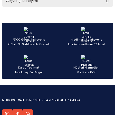
Alışveriş Deneyimi
yetersiz gördüğünüz noktaları öneri formunu kullanarak tarafımıza
iletebilirsiniz.
Görüş ve önerileriniz için teşekkür ederiz.
Sitemize ilk yorumu siz yapın!
Ürün resmi kalitesiz, bozuk veya görüntülenemiyor.
OM
Ürün açıklamasında eksik bilgiler bulunuyor.
Deneyimini Paylaş
Ürün bilgilerinde hatalar bulunuyor.
%100 Güvenli Alışveriş
Kredi Kartı ile Alışveriş
256bit SSL Sertifikası ile Güvenli
Tüm Kredi Kartlarına 12 Taksit
Ürün fiyatı diğer sitelerden daha pahalı.
Bu ürüne benzer farklı alternatifler olmalı.
Kargo Teslimat
Müşteri Hizmetleri
Tüm Türkiye’ye Kargo!
0 212 xxx 4569
Gönder
İVEDİK OSB. MAH. 1532/3 SOK. NO:4 YENİMAHALLE / ANKARA