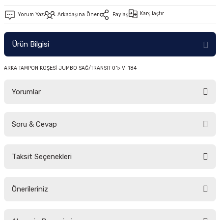
-2011)
Karşılaştır
Yorum Yaz
Arkadaşına Öner
Paylaş
2019)
Ürün Bilgisi
ARKA TAMPON KÖŞESİ JUMBO SAĞ/TRANSIT 01> V-184
Yorumlar
Soru & Cevap
-2000)
Bu ürüne ilk yorumu siz yapın!
-2007)
Taksit Seçenekleri
Yorum Yaz
Ürün hakkında henüz soru sorulmamış.
-2015)
Önerileriniz
Soru Sor
Bu ürünün fiyat bilgisi, resim, ürün açıklamalarında ve diğer konularda