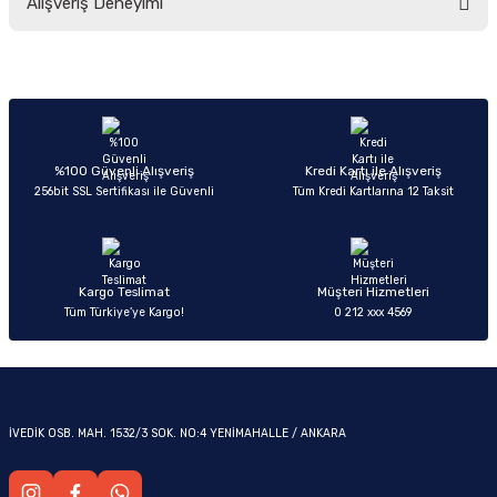
Alışveriş Deneyimi
yetersiz gördüğünüz noktaları öneri formunu kullanarak tarafımıza
iletebilirsiniz.
Görüş ve önerileriniz için teşekkür ederiz.
Sitemize ilk yorumu siz yapın!
Ürün resmi kalitesiz, bozuk veya görüntülenemiyor.
OM
Ürün açıklamasında eksik bilgiler bulunuyor.
Deneyimini Paylaş
Ürün bilgilerinde hatalar bulunuyor.
%100 Güvenli Alışveriş
Kredi Kartı ile Alışveriş
256bit SSL Sertifikası ile Güvenli
Tüm Kredi Kartlarına 12 Taksit
Ürün fiyatı diğer sitelerden daha pahalı.
Bu ürüne benzer farklı alternatifler olmalı.
Kargo Teslimat
Müşteri Hizmetleri
Tüm Türkiye’ye Kargo!
0 212 xxx 4569
Gönder
İVEDİK OSB. MAH. 1532/3 SOK. NO:4 YENİMAHALLE / ANKARA