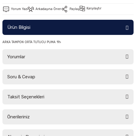
-2011)
Karşılaştır
Yorum Yaz
Arkadaşına Öner
Paylaş
2019)
Ürün Bilgisi
ARKA TAMPON ORTA TUTUCU PUMA 19>
Yorumlar
Soru & Cevap
-2000)
Bu ürüne ilk yorumu siz yapın!
-2007)
Taksit Seçenekleri
Yorum Yaz
Ürün hakkında henüz soru sorulmamış.
-2015)
Önerileriniz
Soru Sor
Bu ürünün fiyat bilgisi, resim, ürün açıklamalarında ve diğer konularda