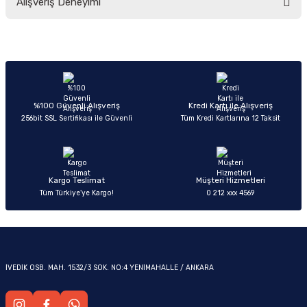
Alışveriş Deneyimi
yetersiz gördüğünüz noktaları öneri formunu kullanarak tarafımıza
iletebilirsiniz.
Görüş ve önerileriniz için teşekkür ederiz.
Sitemize ilk yorumu siz yapın!
Ürün resmi kalitesiz, bozuk veya görüntülenemiyor.
OM
Ürün açıklamasında eksik bilgiler bulunuyor.
Deneyimini Paylaş
Ürün bilgilerinde hatalar bulunuyor.
%100 Güvenli Alışveriş
Kredi Kartı ile Alışveriş
256bit SSL Sertifikası ile Güvenli
Tüm Kredi Kartlarına 12 Taksit
Ürün fiyatı diğer sitelerden daha pahalı.
Bu ürüne benzer farklı alternatifler olmalı.
Kargo Teslimat
Müşteri Hizmetleri
Tüm Türkiye’ye Kargo!
0 212 xxx 4569
Gönder
İVEDİK OSB. MAH. 1532/3 SOK. NO:4 YENİMAHALLE / ANKARA