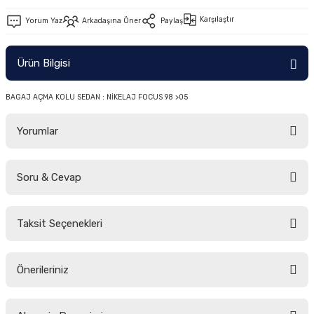
-2011)
Karşılaştır
Yorum Yaz
Arkadaşına Öner
Paylaş
2019)
Ürün Bilgisi
BAGAJ AÇMA KOLU SEDAN : NİKELAJ FOCUS 98 >05
Yorumlar
Soru & Cevap
-2000)
Bu ürüne ilk yorumu siz yapın!
-2007)
Taksit Seçenekleri
Yorum Yaz
Ürün hakkında henüz soru sorulmamış.
-2015)
Önerileriniz
Soru Sor
Bu ürünün fiyat bilgisi, resim, ürün açıklamalarında ve diğer konularda