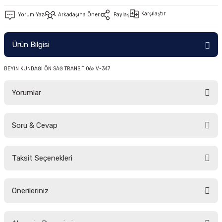
-2011)
Karşılaştır
Yorum Yaz
Arkadaşına Öner
Paylaş
2019)
Ürün Bilgisi
BEYİN KUNDAĞI ÖN SAĞ TRANSIT 06> V-347
Yorumlar
Soru & Cevap
-2000)
Bu ürüne ilk yorumu siz yapın!
-2007)
Taksit Seçenekleri
Yorum Yaz
Ürün hakkında henüz soru sorulmamış.
-2015)
Önerileriniz
Soru Sor
Bu ürünün fiyat bilgisi, resim, ürün açıklamalarında ve diğer konularda