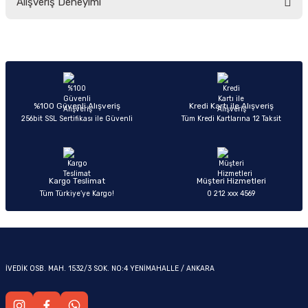
Alışveriş Deneyimi
yetersiz gördüğünüz noktaları öneri formunu kullanarak tarafımıza
iletebilirsiniz.
Görüş ve önerileriniz için teşekkür ederiz.
Sitemize ilk yorumu siz yapın!
Ürün resmi kalitesiz, bozuk veya görüntülenemiyor.
OM
Ürün açıklamasında eksik bilgiler bulunuyor.
Deneyimini Paylaş
Ürün bilgilerinde hatalar bulunuyor.
%100 Güvenli Alışveriş
Kredi Kartı ile Alışveriş
256bit SSL Sertifikası ile Güvenli
Tüm Kredi Kartlarına 12 Taksit
Ürün fiyatı diğer sitelerden daha pahalı.
Bu ürüne benzer farklı alternatifler olmalı.
Kargo Teslimat
Müşteri Hizmetleri
Tüm Türkiye’ye Kargo!
0 212 xxx 4569
Gönder
İVEDİK OSB. MAH. 1532/3 SOK. NO:4 YENİMAHALLE / ANKARA