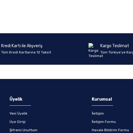
onularda yetersiz gördüğünüz noktaları öneri formunu kullanarak tarafımıza 
Ürün hakkında henüz soru sorulmamış.
Bu ürüne ilk yorumu siz yapın!
Sitemize ilk yorumu siz yapın!
Deneyimini Paylaş
Yorum Yaz
Soru Sor
Kredi Kartı ile Alışveriş
Kargo Teslimat
Tüm Kredi Kartlarına 12 Taksit
Tüm Türkiye’ye Kar
Gönder
Üyelik
Kurumsal
Yeni Üyelik
İletişim
Üye Girişi
İletişim Formu
Şifremi Unuttum
Havale Bildirim Formu