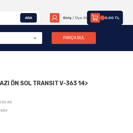
ARA
Giriş
/ Üye Ol
0,00 TL
PARÇA BUL
I ÖN SOL TRANSIT V-363 14>
6035 AD
 KDV