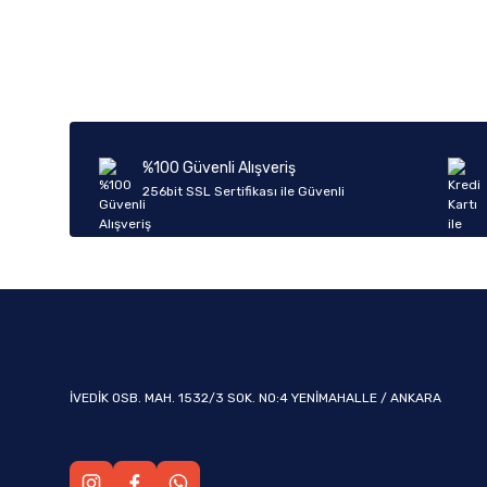
Bu ürünün fiyat bilgisi, resim, ürün açıklamalarında ve diğer k
Görüş ve önerileriniz için teşekkür ederiz.
Ürün resmi kalitesiz, bozuk veya görüntülenemiyor.
Ürün açıklamasında eksik bilgiler bulunuyor.
Ürün bilgilerinde hatalar bulunuyor.
%100 Güvenli Alışveriş
Ürün fiyatı diğer sitelerden daha pahalı.
256bit SSL Sertifikası ile Güvenli
Bu ürüne benzer farklı alternatifler olmalı.
İVEDİK OSB. MAH. 1532/3 SOK. NO:4 YENİMAHALLE / ANKARA