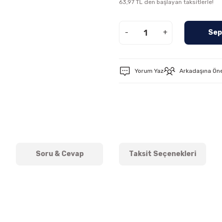
63,97 TL den başlayan taksitlerle!
-
+
Sep
Yorum Yaz
Arkadaşına Ön
Soru & Cevap
Taksit Seçenekleri