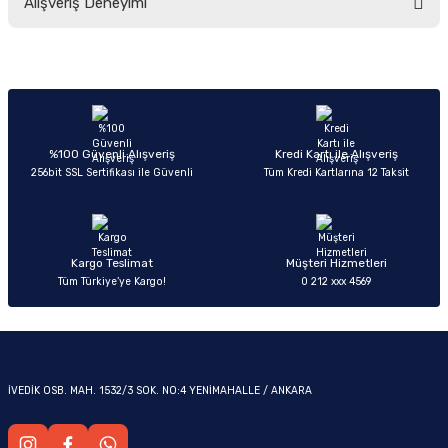
Alışveriş Deneyimi
yetersiz gördüğünüz noktaları öneri formunu kullanarak tarafımıza
iletebilirsiniz.
Görüş ve önerileriniz için teşekkür ederiz.
Sitemize ilk yorumu siz yapın!
Ürün resmi kalitesiz, bozuk veya görüntülenemiyor.
OM
Ürün açıklamasında eksik bilgiler bulunuyor.
Deneyimini Paylaş
Ürün bilgilerinde hatalar bulunuyor.
%100 Güvenli Alışveriş
Kredi Kartı ile Alışveriş
256bit SSL Sertifikası ile Güvenli
Tüm Kredi Kartlarına 12 Taksit
Ürün fiyatı diğer sitelerden daha pahalı.
Bu ürüne benzer farklı alternatifler olmalı.
Kargo Teslimat
Müşteri Hizmetleri
Tüm Türkiye’ye Kargo!
0 212 xxx 4569
Gönder
İVEDİK OSB. MAH. 1532/3 SOK. NO:4 YENİMAHALLE / ANKARA