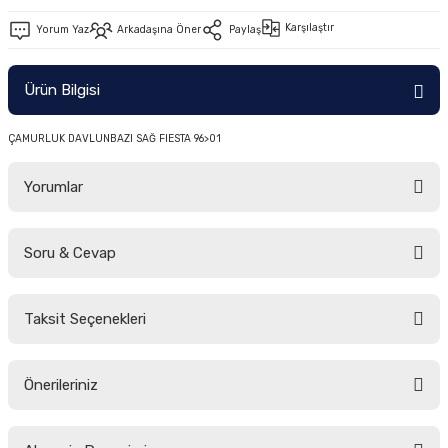
-2011)
Karşılaştır
Yorum Yaz
Arkadaşına Öner
Paylaş
2019)
Ürün Bilgisi
ÇAMURLUK DAVLUNBAZI SAĞ FIESTA 96>01
Yorumlar
Soru & Cevap
-2000)
Bu ürüne ilk yorumu siz yapın!
-2007)
Taksit Seçenekleri
Yorum Yaz
Ürün hakkında henüz soru sorulmamış.
-2015)
Önerileriniz
Soru Sor
Bu ürünün fiyat bilgisi, resim, ürün açıklamalarında ve diğer konularda