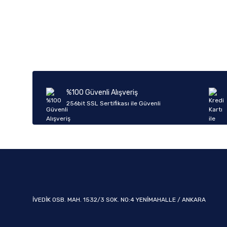
Bu ürünün fiyat bilgisi, resim, ürün açıklamalarında ve diğer k
Görüş ve önerileriniz için teşekkür ederiz.
Ürün resmi kalitesiz, bozuk veya görüntülenemiyor.
Ürün açıklamasında eksik bilgiler bulunuyor.
Ürün bilgilerinde hatalar bulunuyor.
%100 Güvenli Alışveriş
Ürün fiyatı diğer sitelerden daha pahalı.
256bit SSL Sertifikası ile Güvenli
Bu ürüne benzer farklı alternatifler olmalı.
İVEDİK OSB. MAH. 1532/3 SOK. NO:4 YENİMAHALLE / ANKARA