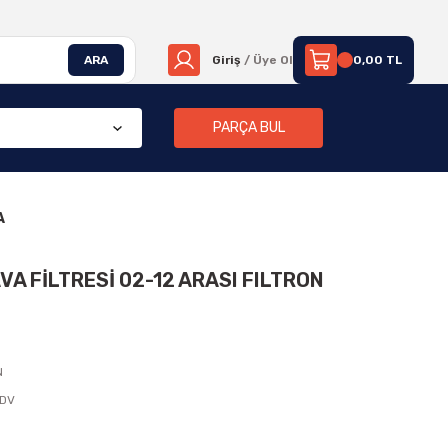
ARA
Giriş
/ Üye Ol
0,00 TL
PARÇA BUL
A
VA FİLTRESİ 02-12 ARASI FILTRON
N
KDV