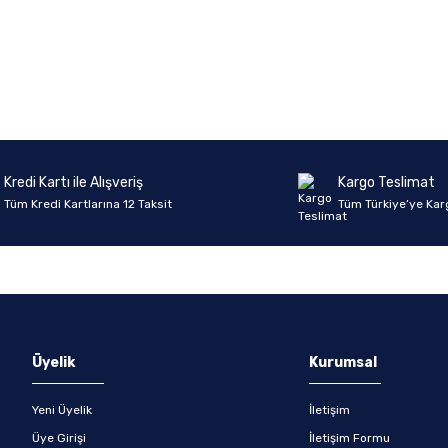
onularda yetersiz gördüğünüz noktaları öneri formunu kullanarak tarafımıza 
Ürün hakkında henüz soru sorulmamış.
Bu ürüne ilk yorumu siz yapın!
Sitemize ilk yorumu siz yapın!
Deneyimini Paylaş
Yorum Yaz
Soru Sor
Kredi Kartı ile Alışveriş
Kargo Teslimat
Tüm Kredi Kartlarına 12 Taksit
Tüm Türkiye’ye Kar
Gönder
Üyelik
Kurumsal
Yeni Üyelik
İletişim
Üye Girişi
İletişim Formu