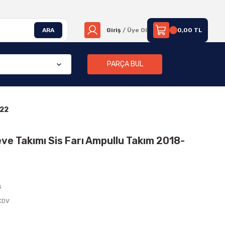
ARA
Giriş
/ Üye Ol
0,00 TL
PARÇA BUL
022
eve Takımı Sis Farı Ampullu Takım 2018-
G
 KDV