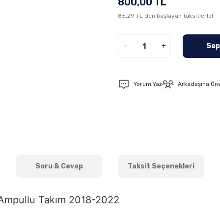
800,00 TL
85,29 TL den başlayan taksitlerle!
-
+
Sep
Yorum Yaz
Arkadaşına Ön
Soru & Cevap
Taksit Seçenekleri
ı Ampullu Takım 2018-2022