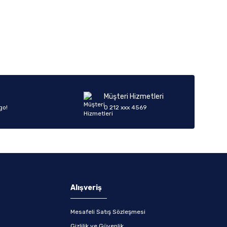
iletebilirsiniz.
Müşteri Hizmetleri
go!
0 212 xxx 4569
Alışveriş
Mesafeli Satış Sözleşmesi
Gizlilik ve Güvenlik