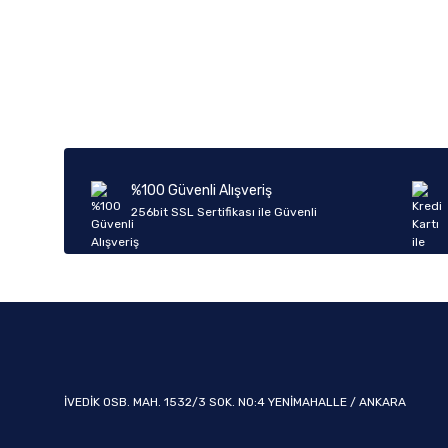
Bu ürünün fiyat bilgisi, resim, ürün açıklamalarında ve diğer k
Görüş ve önerileriniz için teşekkür ederiz.
Ürün resmi kalitesiz, bozuk veya görüntülenemiyor.
Ürün açıklamasında eksik bilgiler bulunuyor.
Ürün bilgilerinde hatalar bulunuyor.
%100 Güvenli Alışveriş
Ürün fiyatı diğer sitelerden daha pahalı.
256bit SSL Sertifikası ile Güvenli
Bu ürüne benzer farklı alternatifler olmalı.
İVEDİK OSB. MAH. 1532/3 SOK. NO:4 YENİMAHALLE / ANKARA