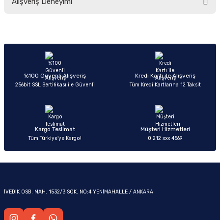
Alışveriş Deneyimi
yetersiz gördüğünüz noktaları öneri formunu kullanarak tarafımıza
iletebilirsiniz.
Görüş ve önerileriniz için teşekkür ederiz.
Sitemize ilk yorumu siz yapın!
Ürün resmi kalitesiz, bozuk veya görüntülenemiyor.
OM
Ürün açıklamasında eksik bilgiler bulunuyor.
Deneyimini Paylaş
Ürün bilgilerinde hatalar bulunuyor.
%100 Güvenli Alışveriş
Kredi Kartı ile Alışveriş
256bit SSL Sertifikası ile Güvenli
Tüm Kredi Kartlarına 12 Taksit
Ürün fiyatı diğer sitelerden daha pahalı.
Bu ürüne benzer farklı alternatifler olmalı.
Kargo Teslimat
Müşteri Hizmetleri
Tüm Türkiye’ye Kargo!
0 212 xxx 4569
Gönder
İVEDİK OSB. MAH. 1532/3 SOK. NO:4 YENİMAHALLE / ANKARA