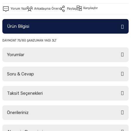
-2011)
Karşılaştır
Yorum Yaz
Arkadaşına Öner
Paylaş
2019)
Ürün Bilgisi
DAYMONT 75/80 ŞANZUMAN YAĞI 3LT
Yorumlar
Soru & Cevap
-2000)
Bu ürüne ilk yorumu siz yapın!
-2007)
Taksit Seçenekleri
Yorum Yaz
Ürün hakkında henüz soru sorulmamış.
-2015)
Önerileriniz
Soru Sor
Bu ürünün fiyat bilgisi, resim, ürün açıklamalarında ve diğer konularda