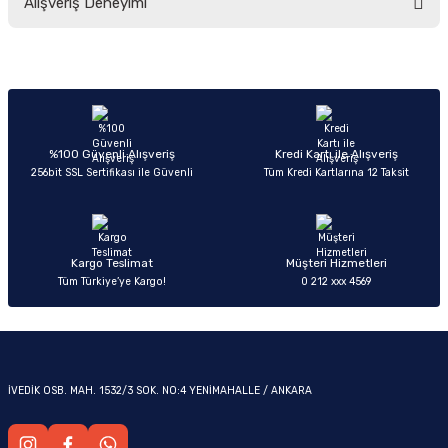
Alışveriş Deneyimi
yetersiz gördüğünüz noktaları öneri formunu kullanarak tarafımıza
iletebilirsiniz.
Görüş ve önerileriniz için teşekkür ederiz.
Sitemize ilk yorumu siz yapın!
Ürün resmi kalitesiz, bozuk veya görüntülenemiyor.
OM
Ürün açıklamasında eksik bilgiler bulunuyor.
Deneyimini Paylaş
Ürün bilgilerinde hatalar bulunuyor.
%100 Güvenli Alışveriş
Kredi Kartı ile Alışveriş
256bit SSL Sertifikası ile Güvenli
Tüm Kredi Kartlarına 12 Taksit
Ürün fiyatı diğer sitelerden daha pahalı.
Bu ürüne benzer farklı alternatifler olmalı.
Kargo Teslimat
Müşteri Hizmetleri
Tüm Türkiye’ye Kargo!
0 212 xxx 4569
Gönder
İVEDİK OSB. MAH. 1532/3 SOK. NO:4 YENİMAHALLE / ANKARA