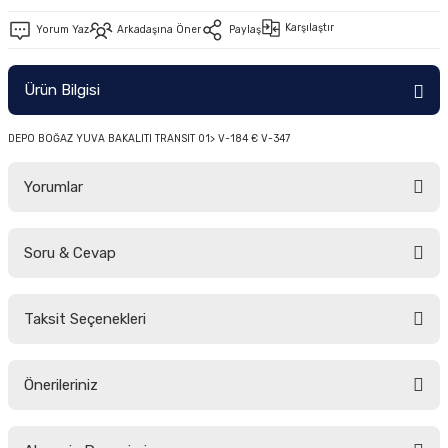
-2011)
Karşılaştır
Yorum Yaz
Arkadaşına Öner
Paylaş
2019)
Ürün Bilgisi
DEPO BOĞAZ YUVA BAKALITI TRANSIT 01> V-184 € V-347
Yorumlar
Soru & Cevap
-2000)
Bu ürüne ilk yorumu siz yapın!
-2007)
Taksit Seçenekleri
Yorum Yaz
Ürün hakkında henüz soru sorulmamış.
-2015)
Önerileriniz
Soru Sor
Bu ürünün fiyat bilgisi, resim, ürün açıklamalarında ve diğer konularda