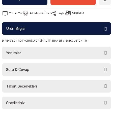
-2011)
Karşılaştır
Yorum Yaz
Arkadaşına Öner
Paylaş
2019)
Ürün Bilgisi
DİREKSİYON ROT KÖRÜĞÜ ORJİNAL TİP TRANSIT V-363€CUSTOM 14>
Yorumlar
-2000)
Soru & Cevap
Bu ürüne ilk yorumu siz yapın!
-2007)
Taksit Seçenekleri
Yorum Yaz
Ürün hakkında henüz soru sorulmamış.
-2015)
Önerileriniz
Soru Sor