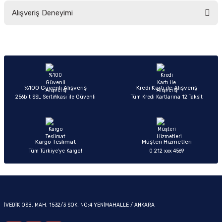
Bu ürünün fiyat bilgisi, resim, ürün açıklamalarında ve diğer konularda
Alışveriş Deneyimi
yetersiz gördüğünüz noktaları öneri formunu kullanarak tarafımıza
iletebilirsiniz.
Görüş ve önerileriniz için teşekkür ederiz.
Sitemize ilk yorumu siz yapın!
OM
Ürün resmi kalitesiz, bozuk veya görüntülenemiyor.
Ürün açıklamasında eksik bilgiler bulunuyor.
Deneyimini Paylaş
Ürün bilgilerinde hatalar bulunuyor.
%100 Güvenli Alışveriş
Kredi Kartı ile Alışveriş
256bit SSL Sertifikası ile Güvenli
Tüm Kredi Kartlarına 12 Taksit
Ürün fiyatı diğer sitelerden daha pahalı.
Bu ürüne benzer farklı alternatifler olmalı.
Kargo Teslimat
Müşteri Hizmetleri
Tüm Türkiye’ye Kargo!
0 212 xxx 4569
Gönder
İVEDİK OSB. MAH. 1532/3 SOK. NO:4 YENİMAHALLE / ANKARA