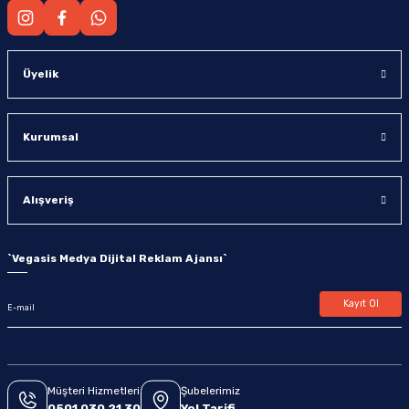
Üyelik
Kurumsal
Alışveriş
`
Vegasis Medya Dijital Reklam Ajansı
`
Kayıt Ol
Müşteri Hizmetleri
Şubelerimiz
0501 030 21 30
Yol Tarifi