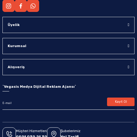
Üyelik
Kurumsal
Alışveriş
`
Vegasis Medya Dijital Reklam Ajansı
`
Kayıt Ol
Müşteri Hizmetleri
Şubelerimiz
0501 030 21 30
Yol Tarifi