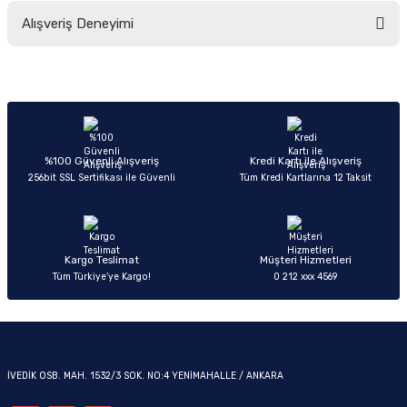
Bu ürünün fiyat bilgisi, resim, ürün açıklamalarında ve diğer konularda
Alışveriş Deneyimi
yetersiz gördüğünüz noktaları öneri formunu kullanarak tarafımıza
iletebilirsiniz.
Görüş ve önerileriniz için teşekkür ederiz.
Sitemize ilk yorumu siz yapın!
OM
Ürün resmi kalitesiz, bozuk veya görüntülenemiyor.
Ürün açıklamasında eksik bilgiler bulunuyor.
Deneyimini Paylaş
Ürün bilgilerinde hatalar bulunuyor.
%100 Güvenli Alışveriş
Kredi Kartı ile Alışveriş
256bit SSL Sertifikası ile Güvenli
Tüm Kredi Kartlarına 12 Taksit
Ürün fiyatı diğer sitelerden daha pahalı.
Bu ürüne benzer farklı alternatifler olmalı.
Kargo Teslimat
Müşteri Hizmetleri
Tüm Türkiye’ye Kargo!
0 212 xxx 4569
Gönder
İVEDİK OSB. MAH. 1532/3 SOK. NO:4 YENİMAHALLE / ANKARA