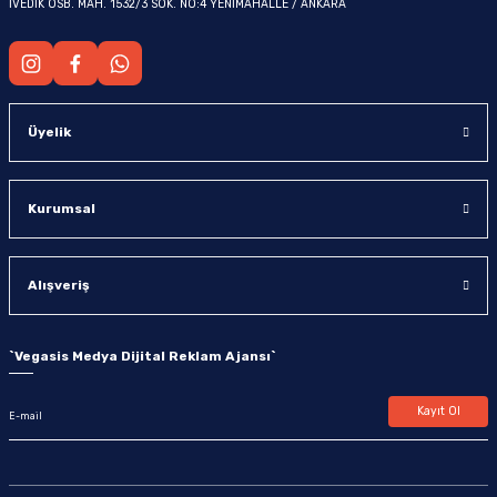
İVEDİK OSB. MAH. 1532/3 SOK. NO:4 YENİMAHALLE / ANKARA
Üyelik
Kurumsal
Alışveriş
`
Vegasis Medya Dijital Reklam Ajansı
`
Kayıt Ol