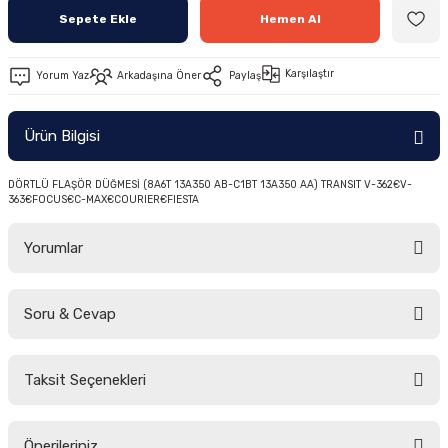
Sepete Ekle
Hemen Al
-2011)
2019)
Karşılaştır
Yorum Yaz
Arkadaşına Öner
Paylaş
Ürün Bilgisi
DÖRTLÜ FLAŞÖR DÜĞMESİ (8A6T 13A350 AB-C1BT 13A350 AA) TRANSIT V-362€V-
363€FOCUS€C-MAX€COURIER€FIESTA
Yorumlar
-2000)
Soru & Cevap
-2007)
Bu ürüne ilk yorumu siz yapın!
-2015)
Taksit Seçenekleri
Yorum Yaz
Ürün hakkında henüz soru sorulmamış.
Önerileriniz