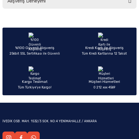
Alışveriş Deneyimi
yetersiz gördüğünüz noktaları öneri formunu kullanarak tarafımıza
iletebilirsiniz.
Görüş ve önerileriniz için teşekkür ederiz.
Sitemize ilk yorumu siz yapın!
Ürün resmi kalitesiz, bozuk veya görüntülenemiyor.
OM
Ürün açıklamasında eksik bilgiler bulunuyor.
Deneyimini Paylaş
Ürün bilgilerinde hatalar bulunuyor.
%100 Güvenli Alışveriş
Kredi Kartı ile Alışveriş
256bit SSL Sertifikası ile Güvenli
Tüm Kredi Kartlarına 12 Taksit
Ürün fiyatı diğer sitelerden daha pahalı.
Bu ürüne benzer farklı alternatifler olmalı.
Kargo Teslimat
Müşteri Hizmetleri
Tüm Türkiye’ye Kargo!
0 212 xxx 4569
Gönder
İVEDİK OSB. MAH. 1532/3 SOK. NO:4 YENİMAHALLE / ANKARA