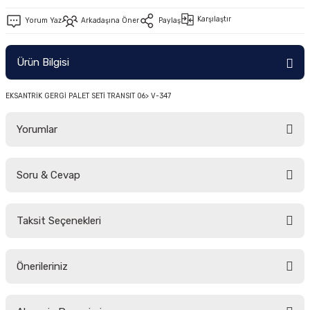
-2011)
Karşılaştır
Yorum Yaz
Arkadaşına Öner
Paylaş
2019)
Ürün Bilgisi
EKSANTRİK GERGİ PALET SETİ TRANSIT 06> V-347
Yorumlar
Soru & Cevap
-2000)
Bu ürüne ilk yorumu siz yapın!
-2007)
Taksit Seçenekleri
Yorum Yaz
Ürün hakkında henüz soru sorulmamış.
-2015)
Önerileriniz
Soru Sor
Bu ürünün fiyat bilgisi, resim, ürün açıklamalarında ve diğer konularda