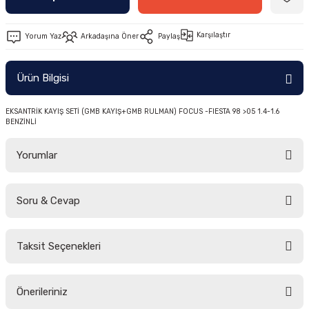
-2011)
Karşılaştır
Yorum Yaz
Arkadaşına Öner
Paylaş
2019)
Ürün Bilgisi
EKSANTRİK KAYIŞ SETİ (GMB KAYIŞ+GMB RULMAN) FOCUS -FIESTA 98 >05 1.4-1.6
BENZİNLİ
Yorumlar
-2000)
Soru & Cevap
Bu ürüne ilk yorumu siz yapın!
-2007)
Taksit Seçenekleri
-2015)
Yorum Yaz
Ürün hakkında henüz soru sorulmamış.
Önerileriniz
Soru Sor