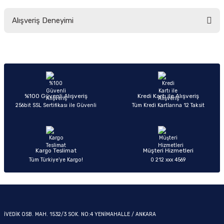
Bu ürünün fiyat bilgisi, resim, ürün açıklamalarında ve diğer konularda
Alışveriş Deneyimi
yetersiz gördüğünüz noktaları öneri formunu kullanarak tarafımıza
iletebilirsiniz.
Görüş ve önerileriniz için teşekkür ederiz.
OM
Sitemize ilk yorumu siz yapın!
Ürün resmi kalitesiz, bozuk veya görüntülenemiyor.
Ürün açıklamasında eksik bilgiler bulunuyor.
Deneyimini Paylaş
Ürün bilgilerinde hatalar bulunuyor.
%100 Güvenli Alışveriş
Kredi Kartı ile Alışveriş
256bit SSL Sertifikası ile Güvenli
Tüm Kredi Kartlarına 12 Taksit
Ürün fiyatı diğer sitelerden daha pahalı.
Bu ürüne benzer farklı alternatifler olmalı.
Kargo Teslimat
Müşteri Hizmetleri
Tüm Türkiye’ye Kargo!
0 212 xxx 4569
Gönder
İVEDİK OSB. MAH. 1532/3 SOK. NO:4 YENİMAHALLE / ANKARA