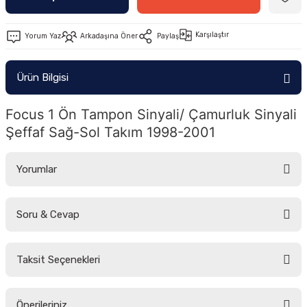
-2011)
Karşılaştır
Yorum Yaz
Arkadaşına Öner
Paylaş
2019)
Ürün Bilgisi
Focus 1 Ön Tampon Sinyali/ Çamurluk Sinyali 
Şeffaf Sağ-Sol Takım 1998-2001
Yorumlar
-2000)
Soru & Cevap
-2007)
Bu ürüne ilk yorumu siz yapın!
-2015)
Taksit Seçenekleri
Yorum Yaz
Ürün hakkında henüz soru sorulmamış.
Önerileriniz