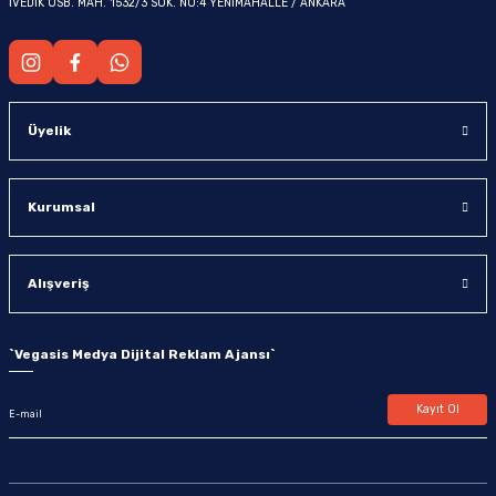
İVEDİK OSB. MAH. 1532/3 SOK. NO:4 YENİMAHALLE / ANKARA
Üyelik
Kurumsal
Alışveriş
`
Vegasis Medya Dijital Reklam Ajansı
`
Kayıt Ol