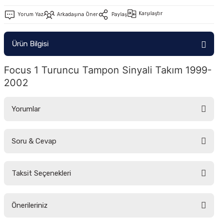
-2011)
Karşılaştır
Yorum Yaz
Arkadaşına Öner
Paylaş
2019)
Ürün Bilgisi
Focus 1 Turuncu Tampon Sinyali Takım 1999-
2002
Yorumlar
-2000)
Soru & Cevap
Bu ürüne ilk yorumu siz yapın!
-2007)
Taksit Seçenekleri
-2015)
Yorum Yaz
Ürün hakkında henüz soru sorulmamış.
Önerileriniz
Soru Sor