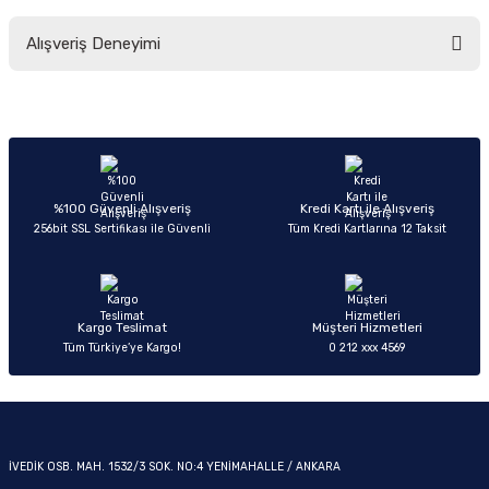
Bu ürünün fiyat bilgisi, resim, ürün açıklamalarında ve diğer konularda
Alışveriş Deneyimi
yetersiz gördüğünüz noktaları öneri formunu kullanarak tarafımıza
iletebilirsiniz.
Görüş ve önerileriniz için teşekkür ederiz.
OM
Sitemize ilk yorumu siz yapın!
Ürün resmi kalitesiz, bozuk veya görüntülenemiyor.
Ürün açıklamasında eksik bilgiler bulunuyor.
Deneyimini Paylaş
Ürün bilgilerinde hatalar bulunuyor.
%100 Güvenli Alışveriş
Kredi Kartı ile Alışveriş
256bit SSL Sertifikası ile Güvenli
Tüm Kredi Kartlarına 12 Taksit
Ürün fiyatı diğer sitelerden daha pahalı.
Bu ürüne benzer farklı alternatifler olmalı.
Kargo Teslimat
Müşteri Hizmetleri
Tüm Türkiye’ye Kargo!
0 212 xxx 4569
Gönder
İVEDİK OSB. MAH. 1532/3 SOK. NO:4 YENİMAHALLE / ANKARA