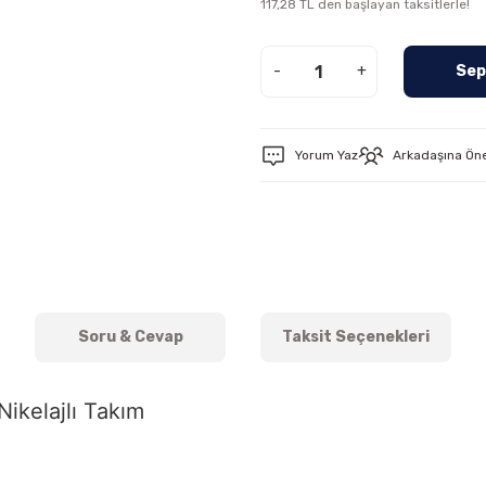
117,28 TL den başlayan taksitlerle!
-
+
Sep
Yorum Yaz
Arkadaşına Ön
Soru & Cevap
Taksit Seçenekleri
ikelajlı Takım