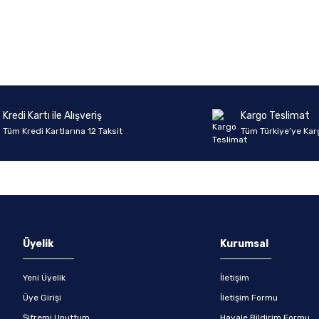
onularda yetersiz gördüğünüz noktaları öneri formunu kullanarak tarafımıza 
Ürün hakkında henüz soru sorulmamış.
Bu ürüne ilk yorumu siz yapın!
Sitemize ilk yorumu siz yapın!
Deneyimini Paylaş
Yorum Yaz
Soru Sor
Kredi Kartı ile Alışveriş
Kargo Teslimat
Tüm Kredi Kartlarına 12 Taksit
Tüm Türkiye’ye Kar
Gönder
Üyelik
Kurumsal
Yeni Üyelik
İletişim
Üye Girişi
İletişim Formu
Şifremi Unuttum
Havale Bildirim Formu