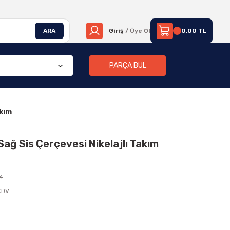
ARA
Giriş
/ Üye Ol
0,00 TL
PARÇA BUL
akım
Sağ Sis Çerçevesi Nikelajlı Takım
4
 KDV