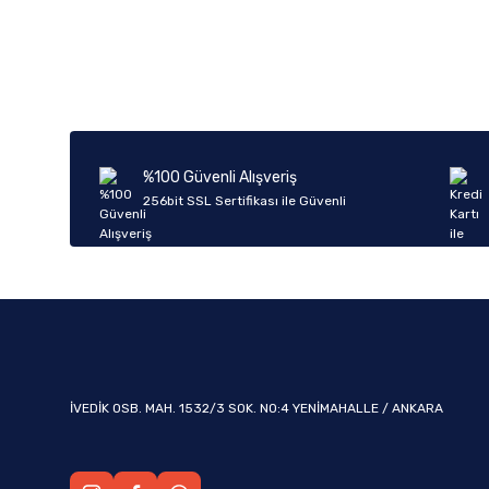
Bu ürünün fiyat bilgisi, resim, ürün açıklamalarında ve diğer k
Görüş ve önerileriniz için teşekkür ederiz.
Ürün resmi kalitesiz, bozuk veya görüntülenemiyor.
Ürün açıklamasında eksik bilgiler bulunuyor.
Ürün bilgilerinde hatalar bulunuyor.
%100 Güvenli Alışveriş
Ürün fiyatı diğer sitelerden daha pahalı.
256bit SSL Sertifikası ile Güvenli
Bu ürüne benzer farklı alternatifler olmalı.
İVEDİK OSB. MAH. 1532/3 SOK. NO:4 YENİMAHALLE / ANKARA