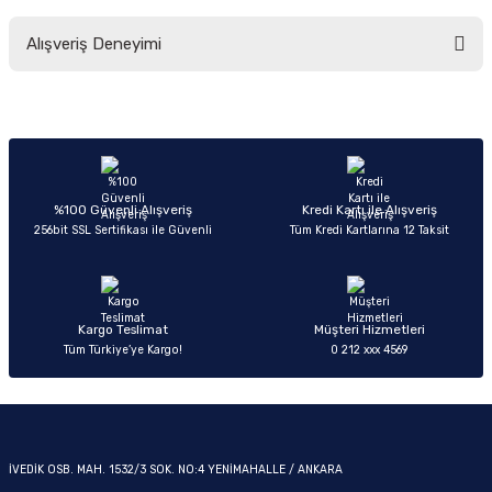
Bu ürünün fiyat bilgisi, resim, ürün açıklamalarında ve diğer konularda
Alışveriş Deneyimi
yetersiz gördüğünüz noktaları öneri formunu kullanarak tarafımıza
iletebilirsiniz.
Görüş ve önerileriniz için teşekkür ederiz.
OM
Sitemize ilk yorumu siz yapın!
Ürün resmi kalitesiz, bozuk veya görüntülenemiyor.
Ürün açıklamasında eksik bilgiler bulunuyor.
Deneyimini Paylaş
Ürün bilgilerinde hatalar bulunuyor.
%100 Güvenli Alışveriş
Kredi Kartı ile Alışveriş
256bit SSL Sertifikası ile Güvenli
Tüm Kredi Kartlarına 12 Taksit
Ürün fiyatı diğer sitelerden daha pahalı.
Bu ürüne benzer farklı alternatifler olmalı.
Kargo Teslimat
Müşteri Hizmetleri
Tüm Türkiye’ye Kargo!
0 212 xxx 4569
Gönder
İVEDİK OSB. MAH. 1532/3 SOK. NO:4 YENİMAHALLE / ANKARA