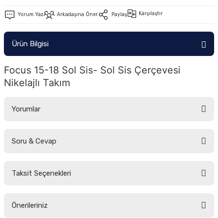
-2011)
Karşılaştır
Yorum Yaz
Arkadaşına Öner
Paylaş
2019)
Ürün Bilgisi
Focus 15-18 Sol Sis- Sol Sis Çerçevesi 
Nikelajlı Takım
Yorumlar
-2000)
Soru & Cevap
Bu ürüne ilk yorumu siz yapın!
-2007)
Taksit Seçenekleri
-2015)
Yorum Yaz
Ürün hakkında henüz soru sorulmamış.
Önerileriniz
Soru Sor