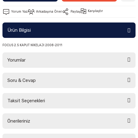
-2011)
Karşılaştır
Yorum Yaz
Arkadaşına Öner
Paylaş
2019)
Ürün Bilgisi
FOCUS 2.5 KAPUT NİKELAJI 2008-2011
Yorumlar
Soru & Cevap
-2000)
Bu ürüne ilk yorumu siz yapın!
-2007)
Taksit Seçenekleri
Yorum Yaz
Ürün hakkında henüz soru sorulmamış.
-2015)
Önerileriniz
Soru Sor
Bu ürünün fiyat bilgisi, resim, ürün açıklamalarında ve diğer konularda