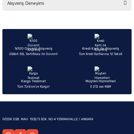
Alışveriş Deneyimi
yetersiz gördüğünüz noktaları öneri formunu kullanarak tarafımıza
iletebilirsiniz.
Görüş ve önerileriniz için teşekkür ederiz.
Sitemize ilk yorumu siz yapın!
Ürün resmi kalitesiz, bozuk veya görüntülenemiyor.
OM
Ürün açıklamasında eksik bilgiler bulunuyor.
Deneyimini Paylaş
Ürün bilgilerinde hatalar bulunuyor.
%100 Güvenli Alışveriş
Kredi Kartı ile Alışveriş
256bit SSL Sertifikası ile Güvenli
Tüm Kredi Kartlarına 12 Taksit
Ürün fiyatı diğer sitelerden daha pahalı.
Bu ürüne benzer farklı alternatifler olmalı.
Kargo Teslimat
Müşteri Hizmetleri
Tüm Türkiye’ye Kargo!
0 212 xxx 4569
Gönder
İVEDİK OSB. MAH. 1532/3 SOK. NO:4 YENİMAHALLE / ANKARA