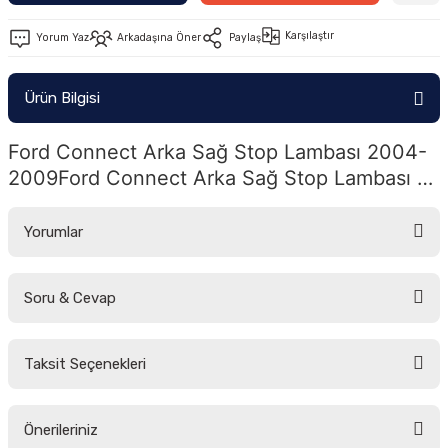
-2011)
Karşılaştır
Yorum Yaz
Arkadaşına Öner
Paylaş
2019)
Ürün Bilgisi
Ford Connect Arka Sağ Stop Lambası 2004-
2009Ford Connect Arka Sağ Stop Lambası 
2004-2009
Yorumlar
-2000)
Soru & Cevap
Bu ürüne ilk yorumu siz yapın!
-2007)
Taksit Seçenekleri
-2015)
Yorum Yaz
Ürün hakkında henüz soru sorulmamış.
Önerileriniz
Soru Sor