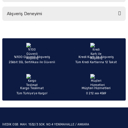
Bu ürünün fiyat bilgisi, resim, ürün açıklamalarında ve diğer konularda
Alışveriş Deneyimi
yetersiz gördüğünüz noktaları öneri formunu kullanarak tarafımıza
iletebilirsiniz.
Görüş ve önerileriniz için teşekkür ederiz.
OM
Sitemize ilk yorumu siz yapın!
Ürün resmi kalitesiz, bozuk veya görüntülenemiyor.
Ürün açıklamasında eksik bilgiler bulunuyor.
Deneyimini Paylaş
Ürün bilgilerinde hatalar bulunuyor.
%100 Güvenli Alışveriş
Kredi Kartı ile Alışveriş
256bit SSL Sertifikası ile Güvenli
Tüm Kredi Kartlarına 12 Taksit
Ürün fiyatı diğer sitelerden daha pahalı.
Bu ürüne benzer farklı alternatifler olmalı.
Kargo Teslimat
Müşteri Hizmetleri
Tüm Türkiye’ye Kargo!
0 212 xxx 4569
Gönder
İVEDİK OSB. MAH. 1532/3 SOK. NO:4 YENİMAHALLE / ANKARA