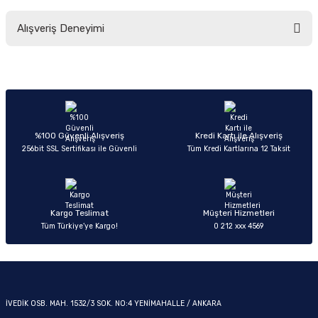
Bu ürünün fiyat bilgisi, resim, ürün açıklamalarında ve diğer konularda
Alışveriş Deneyimi
yetersiz gördüğünüz noktaları öneri formunu kullanarak tarafımıza
iletebilirsiniz.
Görüş ve önerileriniz için teşekkür ederiz.
OM
Sitemize ilk yorumu siz yapın!
Ürün resmi kalitesiz, bozuk veya görüntülenemiyor.
Ürün açıklamasında eksik bilgiler bulunuyor.
Deneyimini Paylaş
Ürün bilgilerinde hatalar bulunuyor.
%100 Güvenli Alışveriş
Kredi Kartı ile Alışveriş
256bit SSL Sertifikası ile Güvenli
Tüm Kredi Kartlarına 12 Taksit
Ürün fiyatı diğer sitelerden daha pahalı.
Bu ürüne benzer farklı alternatifler olmalı.
Kargo Teslimat
Müşteri Hizmetleri
Tüm Türkiye’ye Kargo!
0 212 xxx 4569
Gönder
İVEDİK OSB. MAH. 1532/3 SOK. NO:4 YENİMAHALLE / ANKARA