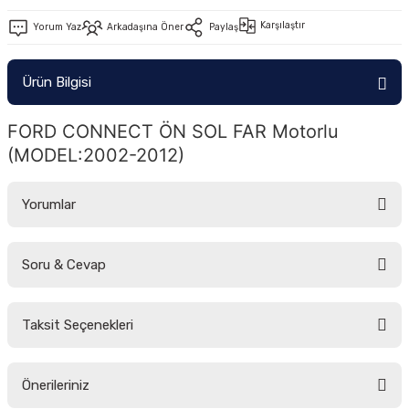
-2011)
Karşılaştır
Yorum Yaz
Arkadaşına Öner
Paylaş
2019)
Ürün Bilgisi
FORD CONNECT ÖN SOL FAR Motorlu 
(MODEL:2002-2012)
Yorumlar
-2000)
Soru & Cevap
Bu ürüne ilk yorumu siz yapın!
-2007)
Taksit Seçenekleri
-2015)
Yorum Yaz
Ürün hakkında henüz soru sorulmamış.
Önerileriniz
Soru Sor