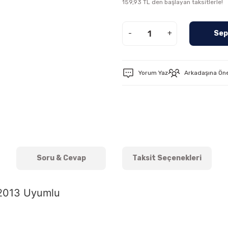
159,93 TL den başlayan taksitlerle!
-
+
Sep
Yorum Yaz
Arkadaşına Ön
Soru & Cevap
Taksit Seçenekleri
-2013 Uyumlu