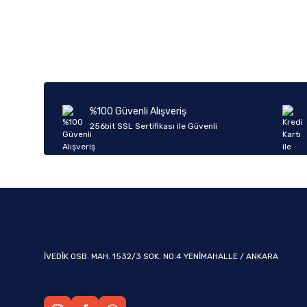
Bu ürünün fiyat bilgisi, resim, ürün açıklamalarında ve diğer k
Görüş ve önerileriniz için teşekkür ederiz.
Ürün resmi kalitesiz, bozuk veya görüntülenemiyor.
Ürün açıklamasında eksik bilgiler bulunuyor.
Ürün bilgilerinde hatalar bulunuyor.
%100 Güvenli Alışveriş
Ürün fiyatı diğer sitelerden daha pahalı.
256bit SSL Sertifikası ile Güvenli
Bu ürüne benzer farklı alternatifler olmalı.
İVEDİK OSB. MAH. 1532/3 SOK. NO:4 YENİMAHALLE / ANKARA