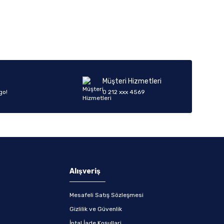
iletebilirsiniz.
Müşteri Hizmetleri
go!
0 212 xxx 4569
Alışveriş
Mesafeli Satış Sözleşmesi
Gizlilik ve Güvenlik
İptal İade Koşullari