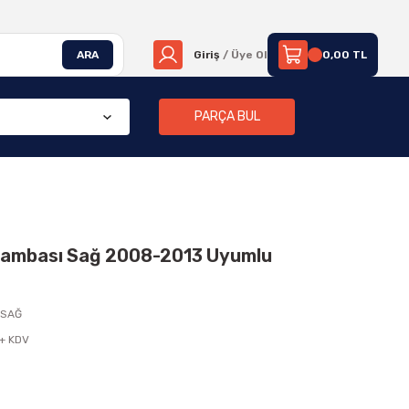
ARA
Giriş
/ Üye Ol
0,00 TL
PARÇA BUL
 Lambası Sağ 2008-2013 Uyumlu
8SAĞ
 + KDV