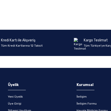
onularda yetersiz gördüğünüz noktaları öneri formunu kullanarak tarafımıza 
Ürün hakkında henüz soru sorulmamış.
Bu ürüne ilk yorumu siz yapın!
Sitemize ilk yorumu siz yapın!
Deneyimini Paylaş
Yorum Yaz
Soru Sor
Kredi Kartı ile Alışveriş
Kargo Teslimat
Tüm Kredi Kartlarına 12 Taksit
Tüm Türkiye’ye Kar
Gönder
Üyelik
Kurumsal
Yeni Üyelik
İletişim
Üye Girişi
İletişim Formu
Şifremi Unuttum
Havale Bildirim Formu