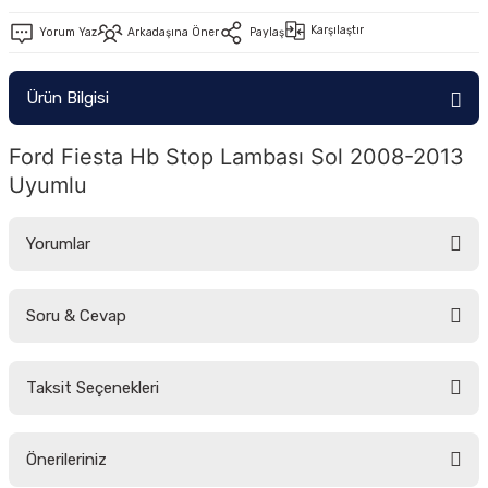
-2011)
Karşılaştır
Yorum Yaz
Arkadaşına Öner
Paylaş
2019)
Ürün Bilgisi
Ford Fiesta Hb Stop Lambası Sol 2008-2013 
Uyumlu
Yorumlar
-2000)
Soru & Cevap
Bu ürüne ilk yorumu siz yapın!
-2007)
Taksit Seçenekleri
-2015)
Yorum Yaz
Ürün hakkında henüz soru sorulmamış.
Önerileriniz
Soru Sor