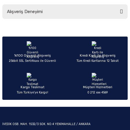
Bu ürünün fiyat bilgisi, resim, ürün açıklamalarında ve diğer konularda
Alışveriş Deneyimi
yetersiz gördüğünüz noktaları öneri formunu kullanarak tarafımıza
iletebilirsiniz.
Görüş ve önerileriniz için teşekkür ederiz.
OM
Sitemize ilk yorumu siz yapın!
Ürün resmi kalitesiz, bozuk veya görüntülenemiyor.
Ürün açıklamasında eksik bilgiler bulunuyor.
Deneyimini Paylaş
Ürün bilgilerinde hatalar bulunuyor.
%100 Güvenli Alışveriş
Kredi Kartı ile Alışveriş
256bit SSL Sertifikası ile Güvenli
Tüm Kredi Kartlarına 12 Taksit
Ürün fiyatı diğer sitelerden daha pahalı.
Bu ürüne benzer farklı alternatifler olmalı.
Kargo Teslimat
Müşteri Hizmetleri
Tüm Türkiye’ye Kargo!
0 212 xxx 4569
Gönder
İVEDİK OSB. MAH. 1532/3 SOK. NO:4 YENİMAHALLE / ANKARA