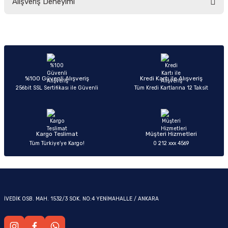
Alışveriş Deneyimi
yetersiz gördüğünüz noktaları öneri formunu kullanarak tarafımıza
iletebilirsiniz.
Görüş ve önerileriniz için teşekkür ederiz.
Sitemize ilk yorumu siz yapın!
Ürün resmi kalitesiz, bozuk veya görüntülenemiyor.
OM
Ürün açıklamasında eksik bilgiler bulunuyor.
Deneyimini Paylaş
Ürün bilgilerinde hatalar bulunuyor.
%100 Güvenli Alışveriş
Kredi Kartı ile Alışveriş
256bit SSL Sertifikası ile Güvenli
Tüm Kredi Kartlarına 12 Taksit
Ürün fiyatı diğer sitelerden daha pahalı.
Bu ürüne benzer farklı alternatifler olmalı.
Kargo Teslimat
Müşteri Hizmetleri
Tüm Türkiye’ye Kargo!
0 212 xxx 4569
Gönder
İVEDİK OSB. MAH. 1532/3 SOK. NO:4 YENİMAHALLE / ANKARA