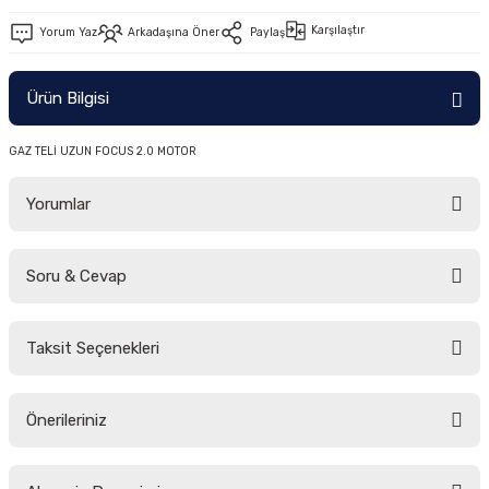
-2011)
Karşılaştır
Yorum Yaz
Arkadaşına Öner
Paylaş
2019)
Ürün Bilgisi
GAZ TELİ UZUN FOCUS 2.0 MOTOR
Yorumlar
Soru & Cevap
-2000)
Bu ürüne ilk yorumu siz yapın!
-2007)
Taksit Seçenekleri
Yorum Yaz
Ürün hakkında henüz soru sorulmamış.
-2015)
Önerileriniz
Soru Sor
Bu ürünün fiyat bilgisi, resim, ürün açıklamalarında ve diğer konularda